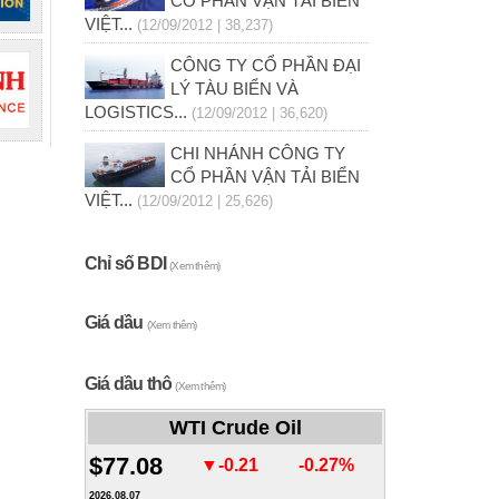
CỔ PHẦN VẬN TẢI BIỂN
VIỆT...
(12/09/2012 | 38,237)
CÔNG TY CỔ PHẦN ĐẠI
LÝ TÀU BIỂN VÀ
LOGISTICS...
(12/09/2012 | 36,620)
CHI NHÁNH CÔNG TY
CỔ PHẦN VẬN TẢI BIỂN
VIỆT...
(12/09/2012 | 25,626)
Chỉ số BDI
(Xem thêm)
Giá dầu
(Xem thêm)
Giá dầu thô
(Xem thêm)
WTI Crude Oil
$77.08
▼-0.21
-0.27%
2026.08.07