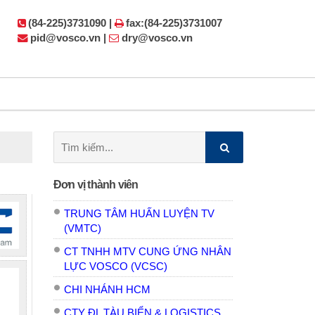
(84-225)3731090 |
fax:(84-225)3731007
pid@vosco.vn |
dry@vosco.vn
Tìm
kiếm:
Đơn vị thành viên
TRUNG TÂM HUẤN LUYỆN TV
(VMTC)
CT TNHH MTV CUNG ỨNG NHÂN
LỰC VOSCO (VCSC)
CHI NHÁNH HCM
CTY ĐL TÀU BIỂN & LOGISTICS