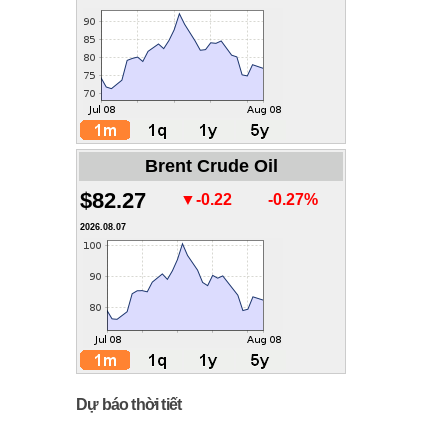
Brent Crude Oil
$82.27
▼-0.22
-0.27%
2026.08.07
Dự báo thời tiết