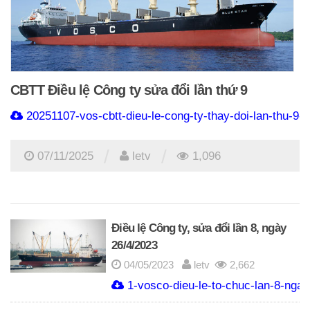
CBTT Điều lệ Công ty sửa đổi lần thứ 9
20251107-vos-cbtt-dieu-le-cong-ty-thay-doi-lan-thu-9-
/
/
07/11/2025
letv
1,096
Điều lệ Công ty, sửa đổi lần 8, ngày
26/4/2023
04/05/2023
letv
2,662
1-vosco-dieu-le-to-chuc-lan-8-ngay