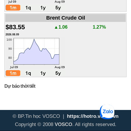
Brent Crude Oil
$83.55
▲1.06
1.27%
2026.08.09
Dự báo thời tiết
© BP.Tin học VOSCO |
https://hotro.vosco.vn
Copyright © 2008
VOSCO
. All rights reserved.