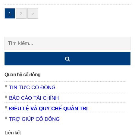
1
2
>
Posts
navigation
Tìm
kiếm:
Quan hệ cổ đông
TIN TỨC CỔ ĐÔNG
BÁO CÁO TÀI CHÍNH
ĐIỀU LỆ VÀ QUY CHẾ QUẢN TRỊ
TRỢ GIÚP CỔ ĐÔNG
Liên kết