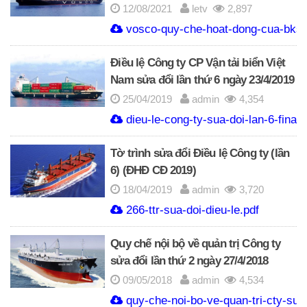
12/08/2021
letv
2,897
vosco-quy-che-hoat-dong-cua-bks-t
Điều lệ Công ty CP Vận tải biển Việt
Nam sửa đổi lần thứ 6 ngày 23/4/2019
25/04/2019
admin
4,354
dieu-le-cong-ty-sua-doi-lan-6-final
Tờ trình sửa đổi Điều lệ Công ty (lần
6) (ĐHĐ CĐ 2019)
18/04/2019
admin
3,720
266-ttr-sua-doi-dieu-le.pdf
Quy chế nội bộ về quản trị Công ty
sửa đổi lần thứ 2 ngày 27/4/2018
09/05/2018
admin
4,534
quy-che-noi-bo-ve-quan-tri-cty-sua-