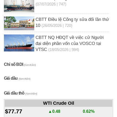
(07/07/2026 | 747)
CBTT Điều lệ Công ty sửa đổi lần thứ
10
(26/05/2026 | 720)
CBTT NQ HĐQT về việc cử Người
đại diện phần vốn của VOSCO tại
VTSC
(18/05/2026 | 984)
Chỉ số BDI
(Xem thêm)
Giá dầu
(Xem thêm)
Giá dầu thô
(Xem thêm)
WTI Crude Oil
$77.77
▲0.48
0.62%