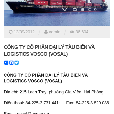
/
/
12/09/2012
admin
36,604
CÔNG TY CỔ PHẦN ĐẠI LÝ TÀU BIỂN VÀ
LOGISTICS VOSCO (VOSAL)
Share
Facebook
Twitter
CÔNG TY CỔ PHẦN ĐẠI LÝ TÀU BIỂN VÀ
LOGISTICS VOSCO (VOSAL)
Địa chỉ: 215 Lạch Tray, phường Gia Viên, Hải Phòng
Điện thoại: 84-225-3.731 441; Fax: 84-225-3.829 086
Email: vosal@vosco.vn