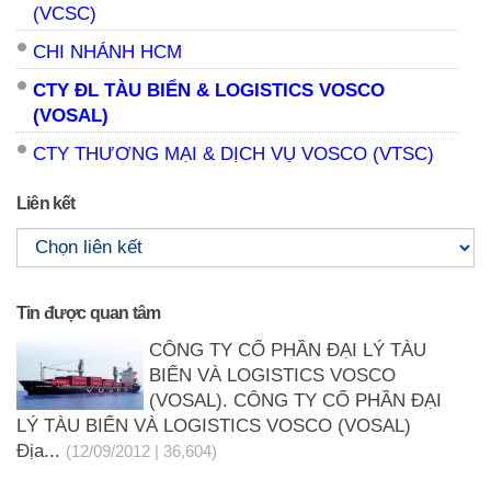
(VCSC)
CHI NHÁNH HCM
CTY ĐL TÀU BIỂN & LOGISTICS VOSCO
(VOSAL)
CTY THƯƠNG MẠI & DỊCH VỤ VOSCO (VTSC)
Liên kết
Tin được quan tâm
CÔNG TY CỔ PHẦN ĐẠI LÝ TÀU
BIỂN VÀ LOGISTICS VOSCO
(VOSAL). CÔNG TY CỔ PHẦN ĐẠI
LÝ TÀU BIỂN VÀ LOGISTICS VOSCO (VOSAL)
Địa...
(12/09/2012 | 36,604)