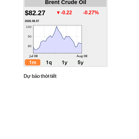
Brent Crude Oil
$82.27
▼-0.22
-0.27%
2026.08.07
s-signed.pdf
Dự báo thời tiết