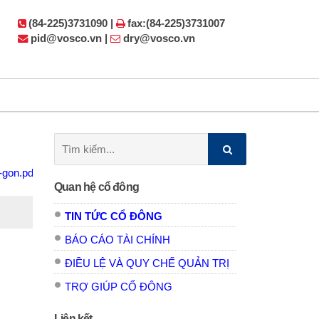
(84-225)3731090 |
fax:(84-225)3731007
pid@vosco.vn |
dry@vosco.vn
Tìm
kiếm:
-gon.pdf
Quan hệ cổ đông
TIN TỨC CỔ ĐÔNG
BÁO CÁO TÀI CHÍNH
ĐIỀU LỆ VÀ QUY CHẾ QUẢN TRỊ
TRỢ GIÚP CỔ ĐÔNG
Liên kết