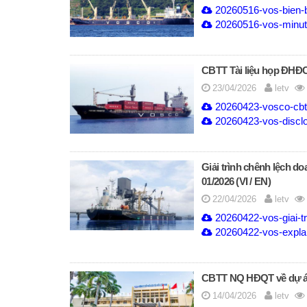
20260516-vos-bien-b
20260516-vos-minute
CBTT Tài liệu họp ĐHĐ
23/04/2026
letv
20260423-vosco-cbtt-
20260423-vos-disclo
Giải trình chênh lệch d
01/2026 (VI / EN)
22/04/2026
letv
20260422-vos-giai-tr
20260422-vos-explana
CBTT NQ HĐQT về dự án
14/04/2026
letv