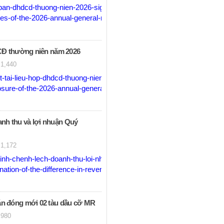
an-dhdcd-thuong-nien-2026-signed.pdf
s-of-the-2026-annual-general-meeting-of-shareholders-signed.pdf
CĐ thường niên năm 2026
1,440
tai-lieu-hop-dhdcd-thuong-nien-2026-signed.pdf
sure-of-the-2026-annual-general-meeting-of-shareholders-document
oanh thu và lợi nhuận Quý
1,172
inh-chenh-lech-doanh-thu-loi-nhuan-q1-2026-signed.pdf
tion-of-the-difference-in-revenue-and-profit-in-q1-2026-signed.pdf
 đóng mới 02 tàu dầu cỡ MR
980