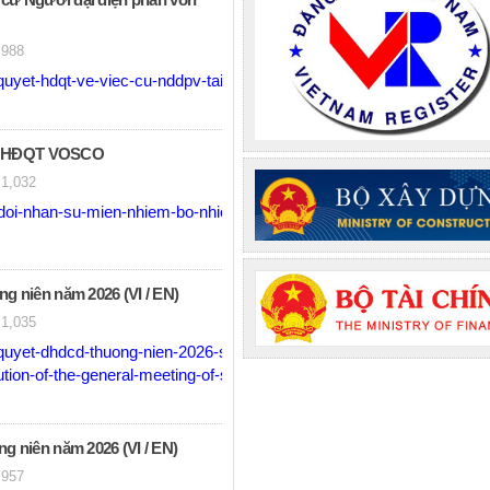
cử Người đại diện phần vốn
988
yet-hdqt-ve-viec-cu-nddpv-tai-vtsc-signed.pdf
sự HĐQT VOSCO
1,032
oi-nhan-su-mien-nhiem-bo-nhiem-thanh-vien-hdqt.pdf
niên năm 2026 (VI / EN)
1,035
uyet-dhdcd-thuong-nien-2026-signed.pdf
ion-of-the-general-meeting-of-shareholders-2026-signed.pdf
niên năm 2026 (VI / EN)
957