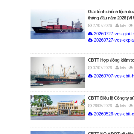
Giải trình chênh lệch do
tháng đầu năm 2026 (VI 
27/07/2026
letv
20260727-vos-giai-tr
20260727-vos-explain
CBTT Hợp đồng kiểm to
07/07/2026
letv
20260707-vos-cbtt-h
CBTT Điều lệ Công ty sử
26/05/2026
letv
20260526-vos-cbtt-di