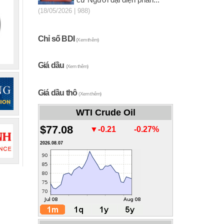
cử Người đại diện phần...
(18/05/2026 | 988)
Chỉ số BDI
(Xem thêm)
Giá dầu
(Xem thêm)
Giá dầu thô
(Xem thêm)
WTI Crude Oil
$77.08
▼-0.21
-0.27%
2026.08.07