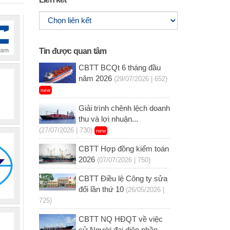
Tin được quan tâm
CBTT BCQt 6 tháng đầu
năm 2026
(29/07/2026 | 652)
new
Giải trình chênh lệch doanh
thu và lợi nhuận...
(27/07/2026 | 730)
new
CBTT Hợp đồng kiểm toán
2026
(07/07/2026 | 750)
CBTT Điều lệ Công ty sửa
đổi lần thứ 10
(26/05/2026 |
725)
CBTT NQ HĐQT về việc