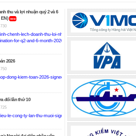
anh thu và lợi nhuận quý 2 và 6
/ EN)
new
730
inh-chenh-lech-doanh-thu-loi-nhuan-q2-va-6t-nam-2026.pdf
ation-for-q2-and-6-month-2026-revenue-and-profit-variance.pdf
án 2026
750
op-dong-kiem-toan-2026-signed.pdf
a đổi lần thứ 10
725
eu-le-cong-ty-lan-thu-muoi-signed.pdf