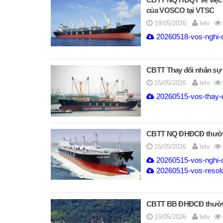
CBTT NQ HĐQT về việc 
của VOSCO tại VTSC
18/05/2026
letv
20260518-vos-nghi-qu
CBTT Thay đổi nhân 
15/05/2026
letv
20260515-vos-thay-d
CBTT NQ ĐHĐCĐ thường 
15/05/2026
letv
20260515-vos-nghi-q
20260515-vos-resolut
CBTT BB ĐHĐCĐ thường 
15/05/2026
letv