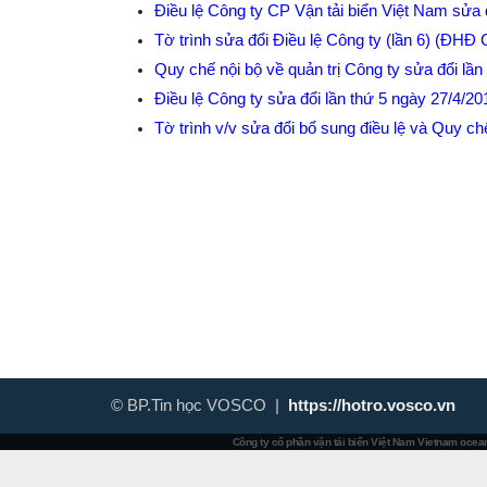
Điều lệ Công ty CP Vận tải biển Việt Nam sửa 
Tờ trình sửa đổi Điều lệ Công ty (lần 6) (ĐHĐ
Quy chế nội bộ về quản trị Công ty sửa đổi lầ
Điều lệ Công ty sửa đổi lần thứ 5 ngày 27/4/2
Tờ trình v/v sửa đổi bổ sung điều lệ và Quy c
© BP.Tin học VOSCO |
https://hotro.vosco.vn
Công ty cổ phần vận tải biển Việt Nam
Vietnam ocean