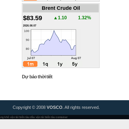
Brent Crude Oil
$83.59
▲1.10
1.32%
2026.08.07
Dự báo thời tiết
Copyright © 2008
VOSCO
. All rights reserved.
hàng khô
vận tải biển tàu dầu
vận tải biển tàu container