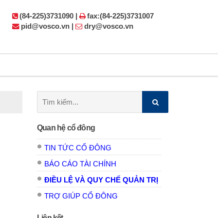
(84-225)3731090 |
fax:(84-225)3731007
pid@vosco.vn |
dry@vosco.vn
Tìm
kiếm:
Quan hệ cổ đông
TIN TỨC CỔ ĐÔNG
BÁO CÁO TÀI CHÍNH
ĐIỀU LỆ VÀ QUY CHẾ QUẢN TRỊ
TRỢ GIÚP CỔ ĐÔNG
Liên kết