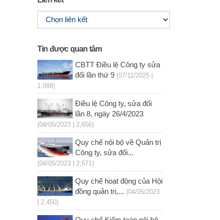
Tin được quan tâm
CBTT Điều lệ Công ty sửa
đổi lần thứ 9
(07/11/2025 |
1,088)
Điều lệ Công ty, sửa đổi
lần 8, ngày 26/4/2023
(04/05/2023 | 2,656)
Quy chế nội bộ về Quản trị
Công ty, sửa đổi...
(04/05/2023 | 2,571)
Quy chế hoạt động của Hội
đồng quản trị,...
(04/05/2023
| 2,450)