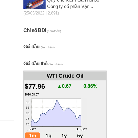
Quy chế Kiểm toán nội bộ
Công ty cổ phần Vận...
(25/05/2022 | 2,891)
Chỉ số BDI
(Xem thêm)
Giá dầu
(Xem thêm)
Giá dầu thô
(Xem thêm)
WTI Crude Oil
$77.96
▲0.67
0.86%
2026.08.07