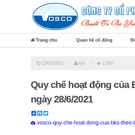
Trang chủ
Quan hệ cổ đông
Đi
/
/
12/08/2021
letv
2,890
Quy chế hoạt động của B
ngày 28/6/2021
Share
Facebook
Twitter
vosco-quy-che-hoat-dong-cua-bks-theo-t