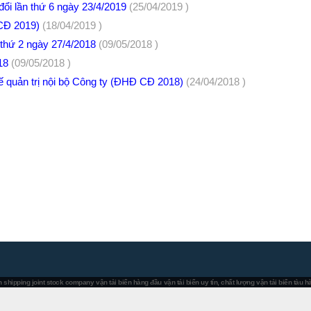
đổi lần thứ 6 ngày 23/4/2019
(25/04/2019 )
 CĐ 2019)
(18/04/2019 )
n thứ 2 ngày 27/4/2018
(09/05/2018 )
018
(09/05/2018 )
hế quản trị nội bộ Công ty (ĐHĐ CĐ 2018)
(24/04/2018 )
 shipping joint stock company
vận tải biển hàng đầu
vận tải biển uy tín, chất lượng
vận tải biển tàu 