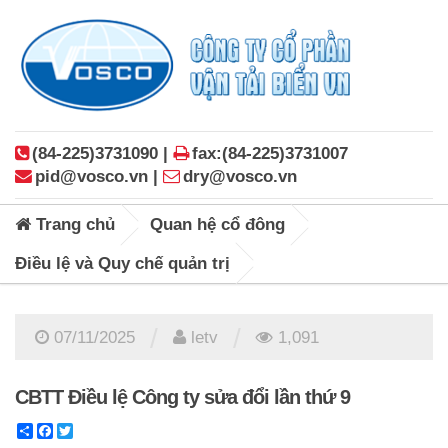
(84-225)3731090 |
fax:(84-225)3731007
pid@vosco.vn |
dry@vosco.vn
Trang chủ
Quan hệ cổ đông
Điều lệ và Quy chế quản trị
/
/
07/11/2025
letv
1,091
CBTT Điều lệ Công ty sửa đổi lần thứ 9
Share
Facebook
Twitter