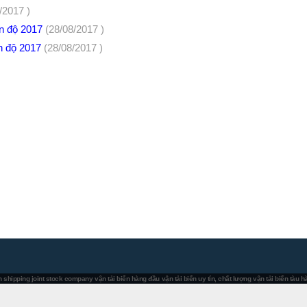
/2017 )
ên độ 2017
(28/08/2017 )
ên độ 2017
(28/08/2017 )
 shipping joint stock company
vận tải biển hàng đầu
vận tải biển uy tín, chất lượng
vận tải biển tàu 