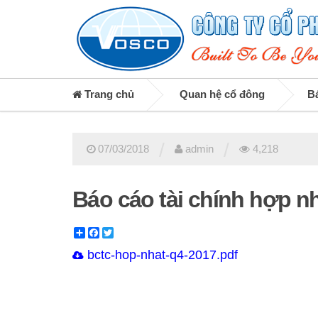
Trang chủ
Quan hệ cổ đông
Bá
/
/
07/03/2018
admin
4,218
Báo cáo tài chính hợp n
Share
Facebook
Twitter
bctc-hop-nhat-q4-2017.pdf