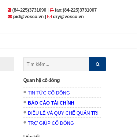
(84-225)3731090 |
fax:(84-225)3731007
pid@vosco.vn |
dry@vosco.vn
Tìm
kiếm:
Quan hệ cổ đông
TIN TỨC CỔ ĐÔNG
BÁO CÁO TÀI CHÍNH
ĐIỀU LỆ VÀ QUY CHẾ QUẢN TRỊ
TRỢ GIÚP CỔ ĐÔNG
Liên kết