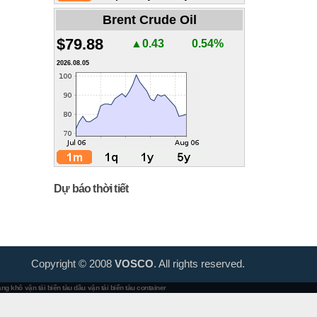
Brent Crude Oil
$79.88
▲0.43
0.54%
2026.08.05
Dự báo thời tiết
Copyright © 2008
VOSCO
. All rights reserved.
hàng khô
vận tải biển tàu dầu
vận tải biển tàu container