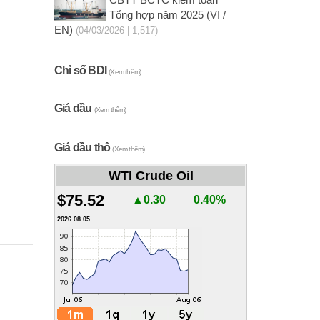
CBTT BCTC kiểm toán
Tổng hợp năm 2025 (VI /
EN)
(04/03/2026 | 1,517)
Chỉ số BDI
(Xem thêm)
Giá dầu
(Xem thêm)
Giá dầu thô
(Xem thêm)
WTI Crude Oil
$75.52
▲0.30
0.40%
2026.08.05