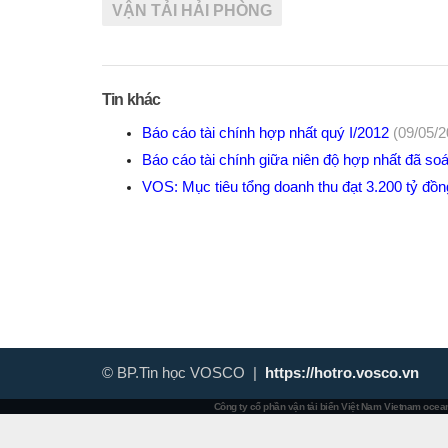
VẬN TẢI HẢI PHÒNG
Tin khác
Báo cáo tài chính hợp nhất quý I/2012
(09/05/2
Báo cáo tài chính giữa niên độ hợp nhất đã so
VOS: Mục tiêu tổng doanh thu đạt 3.200 tỷ đồ
© BP.Tin học VOSCO |
https://hotro.vosco.vn
Công ty cổ phần vận tải biển Việt Nam
Vietnam ocean