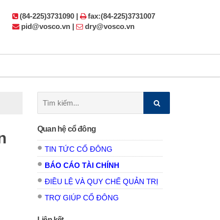
(84-225)3731090 |
fax:(84-225)3731007
pid@vosco.vn |
dry@vosco.vn
Tìm
kiếm:
Quan hệ cổ đông
n
TIN TỨC CỔ ĐÔNG
BÁO CÁO TÀI CHÍNH
ĐIỀU LỆ VÀ QUY CHẾ QUẢN TRỊ
TRỢ GIÚP CỔ ĐÔNG
Liên kết