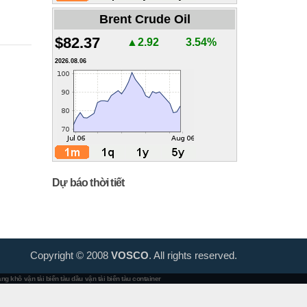
Brent Crude Oil
$82.37
▲2.92
3.54%
2026.08.06
Dự báo thời tiết
Copyright © 2008
VOSCO
. All rights reserved.
hàng khô
vận tải biển tàu dầu
vận tải biển tàu container