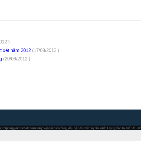
012 )
át xét năm 2012
(17/08/2012 )
ng
(20/09/2012 )
 shipping joint stock company
vận tải biển hàng đầu
vận tải biển uy tín, chất lượng
vận tải biển tàu 