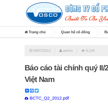
Trang chủ
Quan hệ cổ đông
Bá
/
/
26/07/2012
admin
5,134
Báo cáo tài chính quý II
Việt Nam
Share
Facebook
Twitter
BCTC_Q2_2012.pdf