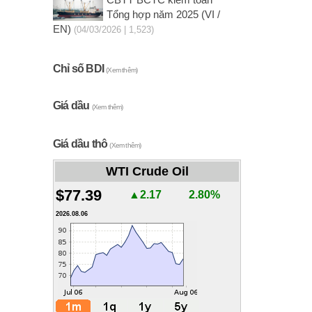
CBTT BCTC kiểm toán
Tổng hợp năm 2025 (VI /
EN)
(04/03/2026 | 1,523)
Chỉ số BDI
(Xem thêm)
Giá dầu
(Xem thêm)
Giá dầu thô
(Xem thêm)
WTI Crude Oil
$77.39
▲2.17
2.80%
2026.08.06