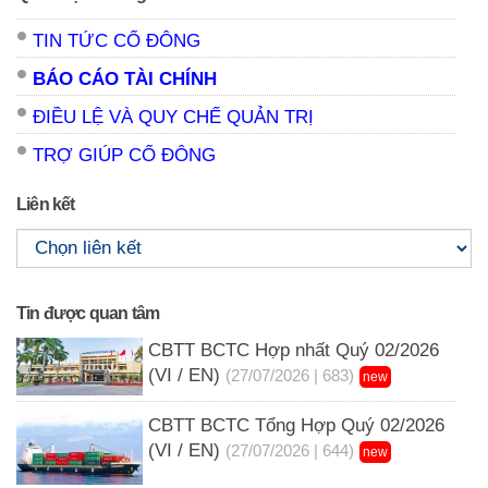
TIN TỨC CỔ ĐÔNG
BÁO CÁO TÀI CHÍNH
ĐIỀU LỆ VÀ QUY CHẾ QUẢN TRỊ
TRỢ GIÚP CỔ ĐÔNG
Liên kết
Tin được quan tâm
CBTT BCTC Hợp nhất Quý 02/2026
(VI / EN)
(27/07/2026 | 683)
new
CBTT BCTC Tổng Hợp Quý 02/2026
(VI / EN)
(27/07/2026 | 644)
new