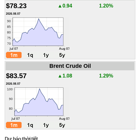
$78.23
▲0.94
1.20%
2026.08.07
Brent Crude Oil
$83.57
▲1.08
1.29%
2026.08.07
Dự báo thời tiết