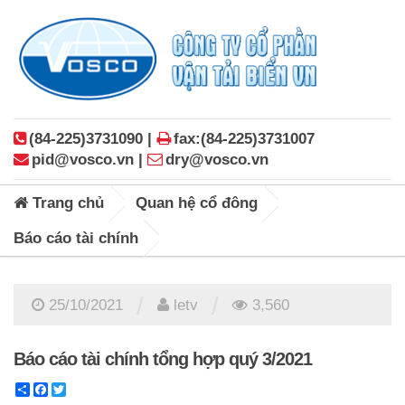
(84-225)3731090 |
fax:(84-225)3731007
pid@vosco.vn |
dry@vosco.vn
Trang chủ
Quan hệ cổ đông
Báo cáo tài chính
/
/
25/10/2021
letv
3,560
Báo cáo tài chính tổng hợp quý 3/2021
Share
Facebook
Twitter