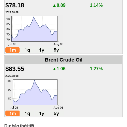
$78.18
▲0.89
1.14%
2026.08.08
Brent Crude Oil
$83.55
▲1.06
1.27%
2026.08.08
Dự báo thời tiết