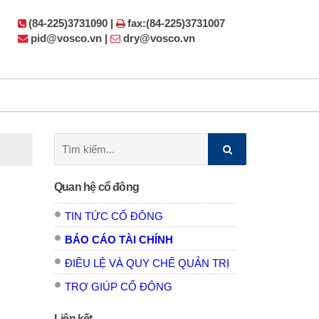
(84-225)3731090 |
fax:(84-225)3731007
pid@vosco.vn |
dry@vosco.vn
Tìm
kiếm:
Quan hệ cổ đông
TIN TỨC CỔ ĐÔNG
BÁO CÁO TÀI CHÍNH
ĐIỀU LỆ VÀ QUY CHẾ QUẢN TRỊ
TRỢ GIÚP CỔ ĐÔNG
Liên kết