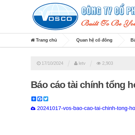
Trang chủ
Quan hệ cổ đông
Bá
/
/
17/10/2024
letv
2,903
Báo cáo tài chính tổng 
Share
Facebook
Twitter
20241017-vos-bao-cao-tai-chinh-tong-ho