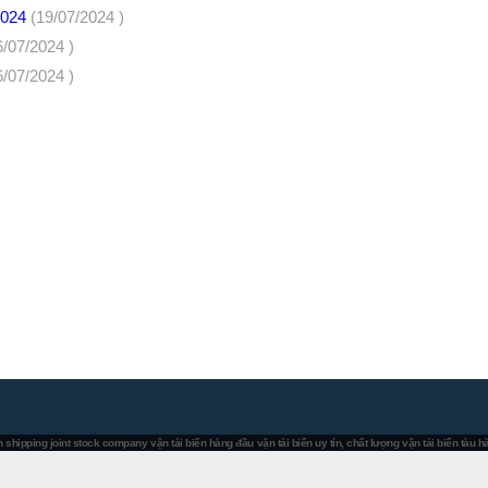
 2024
(19/07/2024 )
6/07/2024 )
6/07/2024 )
 shipping joint stock company
vận tải biển hàng đầu
vận tải biển uy tín, chất lượng
vận tải biển tàu 