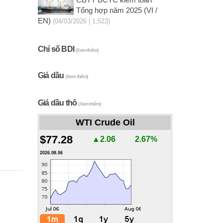
CBTT BCTC kiểm toán
Tổng hợp năm 2025 (VI /
EN)
(04/03/2026 | 1,523)
Chỉ số BDI
(Xem thêm)
Giá dầu
(Xem thêm)
Giá dầu thô
(Xem thêm)
WTI Crude Oil
$77.28
▲2.06
2.67%
2026.08.06