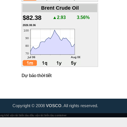
Brent Crude Oil
$82.38
▲2.93
3.56%
2026.08.06
Dự báo thời tiết
Copyright © 2008
VOSCO
. All rights reserved.
hàng khô
vận tải biển tàu dầu
vận tải biển tàu container