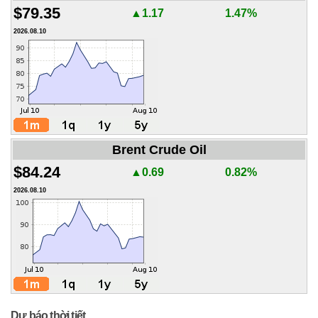
$79.35
▲1.17
1.47%
2026.08.10
Brent Crude Oil
$84.24
▲0.69
0.82%
2026.08.10
Dự báo thời tiết