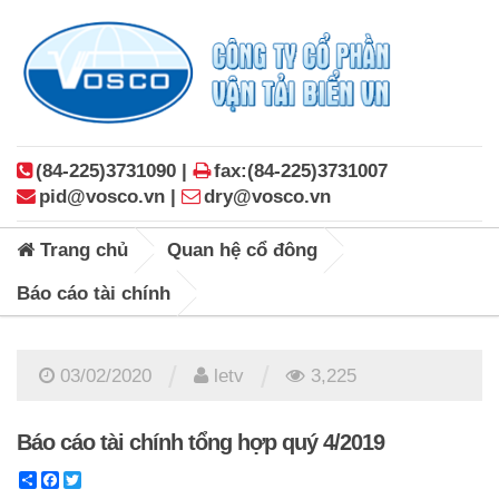
(84-225)3731090 |
fax:(84-225)3731007
pid@vosco.vn |
dry@vosco.vn
Trang chủ
Quan hệ cổ đông
Báo cáo tài chính
/
/
03/02/2020
letv
3,225
Báo cáo tài chính tổng hợp quý 4/2019
Share
Facebook
Twitter