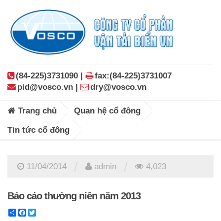
(84-225)3731090 |
fax:(84-225)3731007
pid@vosco.vn |
dry@vosco.vn
Trang chủ
Quan hệ cổ đông
Tin tức cổ đông
/
/
11/04/2014
admin
4,023
Báo cáo thường niên năm 2013
Share
Facebook
Twitter