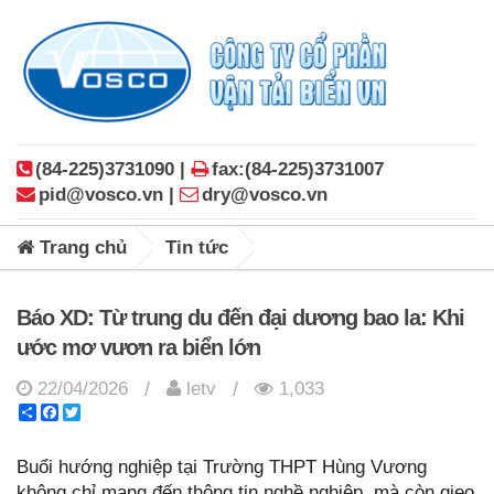
(84-225)3731090 |
fax:(84-225)3731007
pid@vosco.vn |
dry@vosco.vn
Trang chủ
Tin tức
Báo XD: Từ trung du đến đại dương bao la: Khi
ước mơ vươn ra biển lớn
22/04/2026
letv
1,033
/
/
Share
Facebook
Twitter
Buổi hướng nghiệp tại Trường THPT Hùng Vương
không chỉ mang đến thông tin nghề nghiệp, mà còn gieo