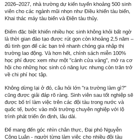
2026–2027, nhà trường dự kiến tuyển khoảng 500 sinh
viên cho các ngành mũi nhọn như Điều khiển tàu biển,
Khai thác máy tàu biển và Điện tàu thủy.
Điểm đặc biệt khiến nhiều học sinh không khỏi bất ngờ
là thời gian đào tạo được rút gọn còn khoảng 2,5 năm –
đủ tinh gọn để các bạn trẻ nhanh chóng gia nhập thị
trường lao động. Và hơn hết, chính sách miễn 100%
học phí được xem như một "cánh cửa vàng", mở ra cơ
hội cho những học sinh có năng lực nhưng còn trăn trở
về chi phí học tập.
Không dừng lại ở đó, câu hỏi lớn "ra trường làm gì?"
cũng được giải đáp rõ ràng. Sinh viên sau tốt nghiệp sẽ
được bố trí làm việc trên các đội tàu trong nước và
quốc tế, bước vào môi trường chuyên nghiệp với lộ
trình phát triển ổn định, lâu dài.
Để mang đến góc nhìn chân thực, Đại phó Nguyễn
Công Luận - người từng làm việc cho nhiều đội tàu