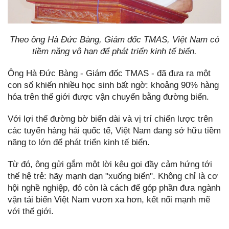
Theo ông Hà Đức Bàng, Giám đốc TMAS, Việt Nam có
tiềm năng vô hạn để phát triển kinh tế biển.
Ông Hà Đức Bàng - Giám đốc TMAS - đã đưa ra một
con số khiến nhiều học sinh bất ngờ: khoảng 90% hàng
hóa trên thế giới được vận chuyển bằng đường biển.
Với lợi thế đường bờ biển dài và vị trí chiến lược trên
các tuyến hàng hải quốc tế, Việt Nam đang sở hữu tiềm
năng to lớn để phát triển kinh tế biển.
Từ đó, ông gửi gắm một lời kêu gọi đầy cảm hứng tới
thế hệ trẻ: hãy mạnh dạn "xuống biển". Không chỉ là cơ
hội nghề nghiệp, đó còn là cách để góp phần đưa ngành
vận tải biển Việt Nam vươn xa hơn, kết nối mạnh mẽ
với thế giới.