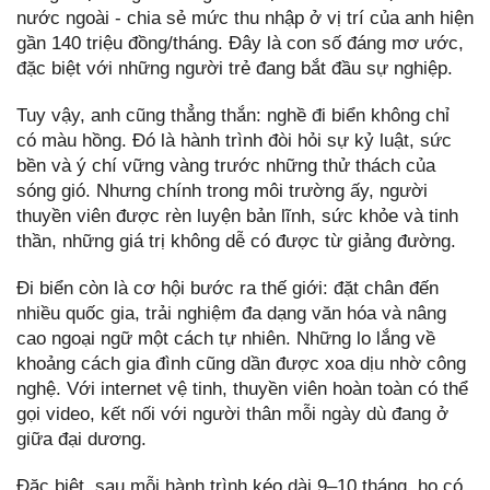
nước ngoài - chia sẻ mức thu nhập ở vị trí của anh hiện
gần 140 triệu đồng/tháng. Đây là con số đáng mơ ước,
đặc biệt với những người trẻ đang bắt đầu sự nghiệp.
Tuy vậy, anh cũng thẳng thắn: nghề đi biển không chỉ
có màu hồng. Đó là hành trình đòi hỏi sự kỷ luật, sức
bền và ý chí vững vàng trước những thử thách của
sóng gió. Nhưng chính trong môi trường ấy, người
thuyền viên được rèn luyện bản lĩnh, sức khỏe và tinh
thần, những giá trị không dễ có được từ giảng đường.
Đi biển còn là cơ hội bước ra thế giới: đặt chân đến
nhiều quốc gia, trải nghiệm đa dạng văn hóa và nâng
cao ngoại ngữ một cách tự nhiên. Những lo lắng về
khoảng cách gia đình cũng dần được xoa dịu nhờ công
nghệ. Với internet vệ tinh, thuyền viên hoàn toàn có thể
gọi video, kết nối với người thân mỗi ngày dù đang ở
giữa đại dương.
Đặc biệt, sau mỗi hành trình kéo dài 9–10 tháng, họ có