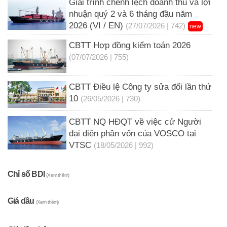
Giải trình chênh lệch doanh thu và lợi
nhuận quý 2 và 6 tháng đầu năm
2026 (VI / EN)
(27/07/2026 | 742)
new
CBTT Hợp đồng kiểm toán 2026
(07/07/2026 | 755)
CBTT Điều lệ Công ty sửa đổi lần thứ
10
(26/05/2026 | 730)
CBTT NQ HĐQT về việc cử Người
đại diện phần vốn của VOSCO tại
VTSC
(18/05/2026 | 992)
Chỉ số BDI
(Xem thêm)
Giá dầu
(Xem thêm)