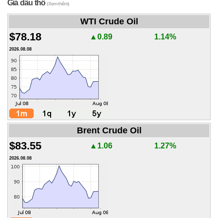
Giá dầu thô
(Xem thêm)
WTI Crude Oil
$78.18
▲0.89
1.14%
2026.08.08
Brent Crude Oil
$83.55
▲1.06
1.27%
2026.08.08