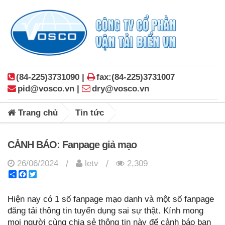
(84-225)3731090 |
fax:(84-225)3731007
pid@vosco.vn |
dry@vosco.vn
Trang chủ
Tin tức
CẢNH BÁO: Fanpage giả mạo
26/06/2024
letv
2,309
/
/
Share
Facebook
Twitter
Hiện nay có 1 số fanpage mạo danh và một số fanpage
đăng tải thông tin tuyển dụng sai sự thật. Kính mong
mọi người cùng chia sẻ thông tin này để cảnh báo bạn