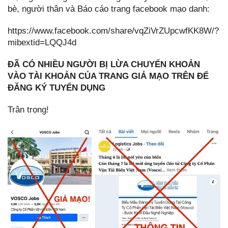
bè, người thân và Báo cáo trang facebook mạo danh:
https://www.facebook.com/share/vqZiVrZUpcwfKK8W/?
mibextid=LQQJ4d
ĐÃ CÓ NHIỀU NGƯỜI BỊ LỪA CHUYỂN KHOẢN
VÀO TÀI KHOẢN CỦA TRANG GIẢ MẠO TRÊN ĐỂ
ĐĂNG KÝ TUYỂN DỤNG
Trân trọng!