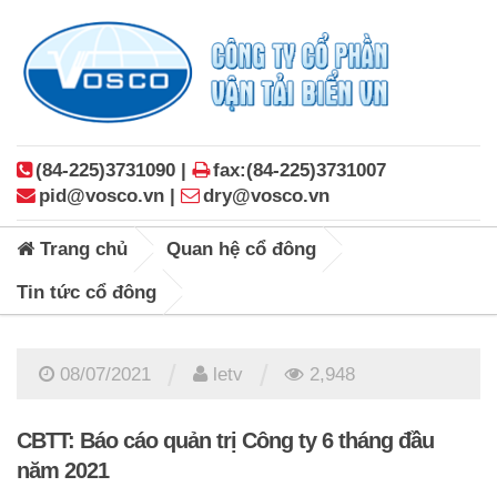
(84-225)3731090 |
fax:(84-225)3731007
pid@vosco.vn |
dry@vosco.vn
Trang chủ
Quan hệ cổ đông
Tin tức cổ đông
/
/
08/07/2021
letv
2,948
CBTT: Báo cáo quản trị Công ty 6 tháng đầu
năm 2021