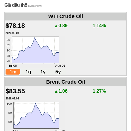
Giá dầu thô
(Xem thêm)
WTI Crude Oil
$78.18
▲0.89
1.14%
2026.08.08
Brent Crude Oil
$83.55
▲1.06
1.27%
2026.08.08