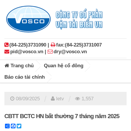
(84-225)3731090 |
fax:(84-225)3731007
pid@vosco.vn |
dry@vosco.vn
Trang chủ
Quan hệ cổ đông
Báo cáo tài chính
/
/
08/09/2025
letv
1,557
CBTT BCTC HN bất thường 7 tháng năm 2025
Share
Facebook
Twitter