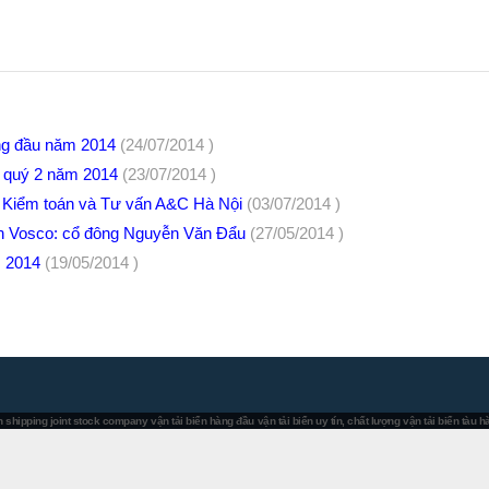
háng đầu năm 2014
(24/07/2014 )
ợp quý 2 năm 2014
(23/07/2014 )
 Kiểm toán và Tư vấn A&C Hà Nội
(03/07/2014 )
n Vosco: cổ đông Nguyễn Văn Đẩu
(27/05/2014 )
ăm 2014
(19/05/2014 )
 shipping joint stock company
vận tải biển hàng đầu
vận tải biển uy tín, chất lượng
vận tải biển tàu 