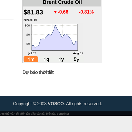
Brent Crude Oil
$81.83
▼-0.66
-0.81%
2026.08.07
Dự báo thời tiết
Copyright © 2008
VOSCO
. All rights reserved.
hàng khô
vận tải biển tàu dầu
vận tải biển tàu container