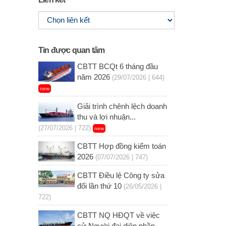
Tin được quan tâm
CBTT BCQt 6 tháng đầu
năm 2026
(29/07/2026 | 644)
new
Giải trình chênh lệch doanh
thu và lợi nhuận...
(27/07/2026 | 722)
new
CBTT Hợp đồng kiểm toán
2026
(07/07/2026 | 747)
CBTT Điều lệ Công ty sửa
đổi lần thứ 10
(26/05/2026 |
722)
CBTT NQ HĐQT về việc