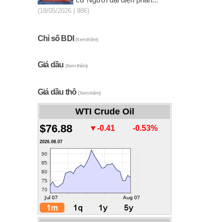
cử Người đại diện phần...
(18/05/2026 | 986)
Chỉ số BDI
(Xem thêm)
Giá dầu
(Xem thêm)
Giá dầu thô
(Xem thêm)
WTI Crude Oil
$76.88
▼-0.41
-0.53%
2026.08.07