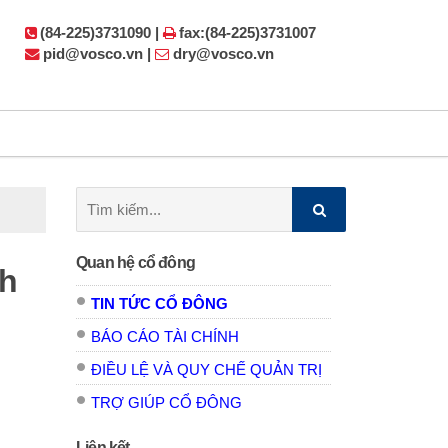
(84-225)3731090 |
fax:(84-225)3731007
pid@vosco.vn |
dry@vosco.vn
Tìm
kiếm:
Quan hệ cổ đông
nh
TIN TỨC CỔ ĐÔNG
BÁO CÁO TÀI CHÍNH
ĐIỀU LỆ VÀ QUY CHẾ QUẢN TRỊ
TRỢ GIÚP CỔ ĐÔNG
Liên kết