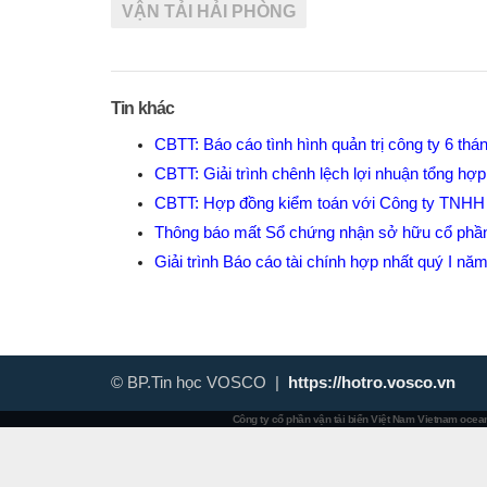
VẬN TẢI HẢI PHÒNG
Tin khác
CBTT: Báo cáo tình hình quản trị công ty 6 t
CBTT: Giải trình chênh lệch lợi nhuận tổng h
CBTT: Hợp đồng kiểm toán với Công ty TNHH
Thông báo mất Sổ chứng nhận sở hữu cổ phầ
Giải trình Báo cáo tài chính hợp nhất quý I n
© BP.Tin học VOSCO |
https://hotro.vosco.vn
Công ty cổ phần vận tải biển Việt Nam
Vietnam ocean