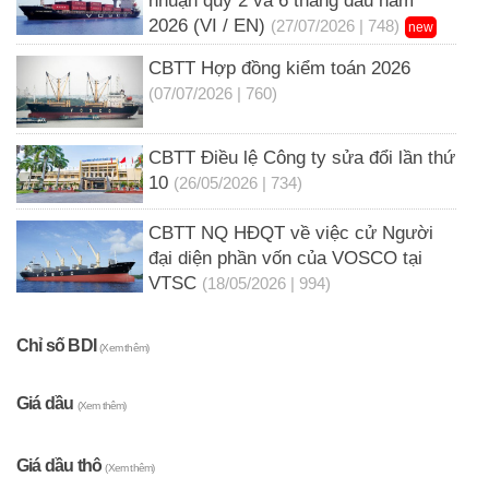
nhuận quý 2 và 6 tháng đầu năm
2026 (VI / EN)
(27/07/2026 | 748)
new
CBTT Hợp đồng kiểm toán 2026
(07/07/2026 | 760)
CBTT Điều lệ Công ty sửa đổi lần thứ
10
(26/05/2026 | 734)
CBTT NQ HĐQT về việc cử Người
đại diện phần vốn của VOSCO tại
VTSC
(18/05/2026 | 994)
Chỉ số BDI
(Xem thêm)
Giá dầu
(Xem thêm)
Giá dầu thô
(Xem thêm)