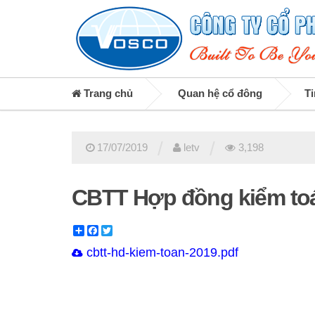
Trang chủ
Quan hệ cổ đông
Ti
/
/
17/07/2019
letv
3,198
CBTT Hợp đồng kiểm toá
Share
Facebook
Twitter
cbtt-hd-kiem-toan-2019.pdf