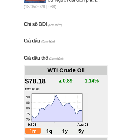
cử Người đại diện phần...
(18/05/2026 | 988)
Chỉ số BDI
(Xem thêm)
Giá dầu
(Xem thêm)
Giá dầu thô
(Xem thêm)
WTI Crude Oil
$78.18
▲0.89
1.14%
2026.08.08