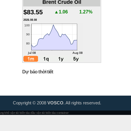
Brent Crude Oil
$83.55
▲1.06
1.27%
2026.08.08
Dự báo thời tiết
Copyright © 2008
VOSCO
. All rights reserved.
hàng khô
vận tải biển tàu dầu
vận tải biển tàu container