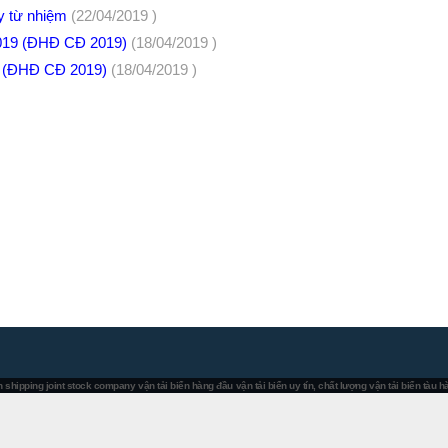
ty từ nhiệm
(22/04/2019 )
2019 (ĐHĐ CĐ 2019)
(18/04/2019 )
9 (ĐHĐ CĐ 2019)
(18/04/2019 )
 shipping joint stock company
vận tải biển hàng đầu
vận tải biển uy tín, chất lượng
vận tải biển tàu 