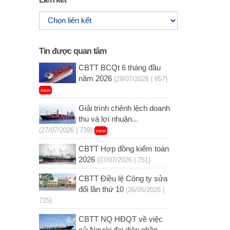
Tin được quan tâm
CBTT BCQt 6 tháng đầu
năm 2026
(29/07/2026 | 657)
new
Giải trình chênh lệch doanh
thu và lợi nhuận...
(27/07/2026 | 739)
new
CBTT Hợp đồng kiểm toán
2026
(07/07/2026 | 751)
CBTT Điều lệ Công ty sửa
đổi lần thứ 10
(26/05/2026 |
725)
CBTT NQ HĐQT về việc