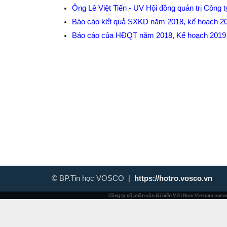
Ông Lê Việt Tiến - UV Hội đồng quản trị Công 
Báo cáo kết quả SXKD năm 2018, kế hoạch 
Báo cáo của HĐQT năm 2018, Kế hoạch 201
© BP.Tin học VOSCO |
https://hotro.vosco.vn
Công ty cổ phần vận tải biển Việt Nam
Vietnam ocean