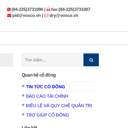
(84-225)3731090 |
fax:(84-225)3731007
pid@vosco.vn |
dry@vosco.vn
Tìm
kiếm:
Quan hệ cổ đông
TIN TỨC CỔ ĐÔNG
BÁO CÁO TÀI CHÍNH
ĐIỀU LỆ VÀ QUY CHẾ QUẢN TRỊ
TRỢ GIÚP CỔ ĐÔNG
Liên kết