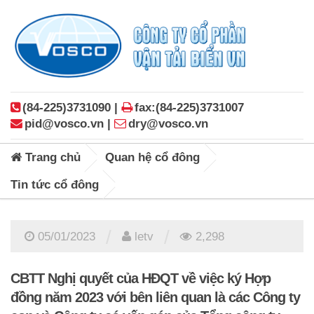
(84-225)3731090 |
fax:(84-225)3731007
pid@vosco.vn |
dry@vosco.vn
Trang chủ
Quan hệ cổ đông
Tin tức cổ đông
/
/
05/01/2023
letv
2,298
CBTT Nghị quyết của HĐQT về việc ký Hợp
đồng năm 2023 với bên liên quan là các Công ty