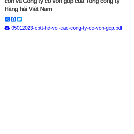
con và Công ty có vốn góp của Tổng công ty
Hàng hải Việt Nam
Share
Facebook
Twitter
05012023-cbtt-hd-voi-cac-cong-ty-co-von-gop.pdf