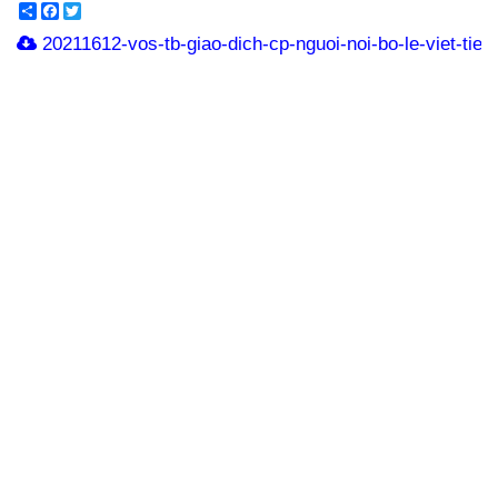
Share
Facebook
Twitter
20211612-vos-tb-giao-dich-cp-nguoi-noi-bo-le-viet-tien