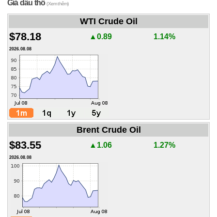
Giá dầu thô
(Xem thêm)
WTI Crude Oil
$78.18
▲0.89
1.14%
2026.08.08
Brent Crude Oil
$83.55
▲1.06
1.27%
2026.08.08