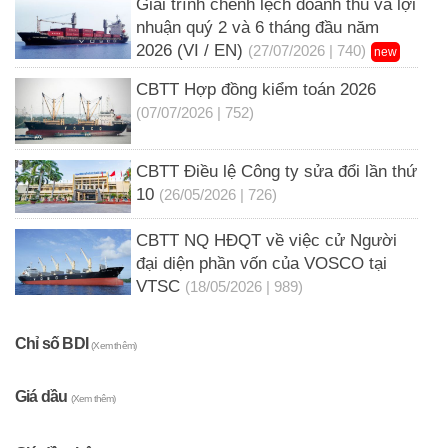
Giải trình chênh lệch doanh thu và lợi
nhuận quý 2 và 6 tháng đầu năm
2026 (VI / EN)
(27/07/2026 | 740)
new
CBTT Hợp đồng kiểm toán 2026
(07/07/2026 | 752)
CBTT Điều lệ Công ty sửa đổi lần thứ
10
(26/05/2026 | 726)
CBTT NQ HĐQT về việc cử Người
đại diện phần vốn của VOSCO tại
VTSC
(18/05/2026 | 989)
Chỉ số BDI
(Xem thêm)
Giá dầu
(Xem thêm)