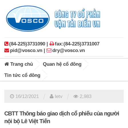
(84-225)3731090 |
fax:(84-225)3731007
pid@vosco.vn |
dry@vosco.vn
Trang chủ
Quan hệ cổ đông
Tin tức cổ đông
/
/
16/12/2021
letv
2,983
CBTT Thông báo giao dịch cổ phiếu của người
nội bộ Lê Việt Tiến