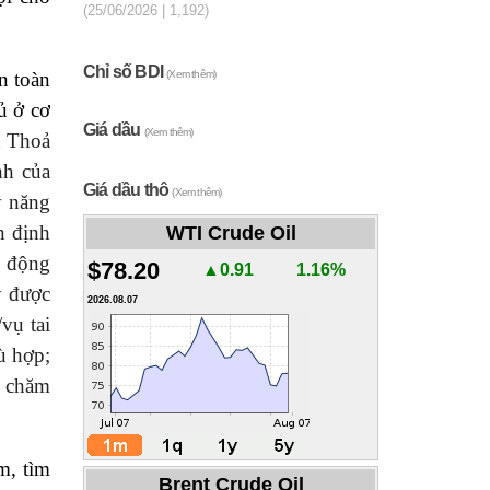
(25/06/2026 | 1,192)
Chỉ số BDI
n toàn
(Xem thêm)
ủ ở cơ
Giá dầu
(Xem thêm)
t Thoả
nh của
Giá dầu thô
(Xem thêm)
ỹ năng
n định
WTI Crude Oil
o động
$78.20
▲0.91
1.16%
y được
2026.08.07
vụ tai
ù hợp;
n chăm
m, tìm
Brent Crude Oil