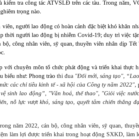
và kiểm tra công tác ATVSLĐ trên các tàu. Trong năm,
nghiêm trọng nào.
 viên, người lao động có hoàn cảnh đặc biệt khó khăn nh
p thời người lao động bị nhiễm Covid-19; duy trì việc tặ
án bộ, công nhân viên, sỹ quan, thuyền viên nhân dịp Tết
ọc.
 với chuyên môn tổ chức phát động và triển khai thực h
iêu biểu như: Phong trào
thi đua
"Đổi mới, sáng tạo",
“Lao
mức các chỉ tiêu kinh tế - xã hội của Công ty năm 2022",
ệ sinh lao động”, "Văn hoá, thể thao", "Giỏi việc nướ
iến, nỗ lực vượt khó, sáng tạo, quyết tâm chiến thắng đạ
g trong năm 2022, cán bộ, công nhân viên, sỹ quan, thuyề
kiệm làm lợi được triển khai trong hoạt động SXKD, làm l