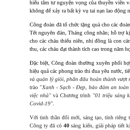
hiểu tâm tư nguyện vọng của thuyền viên 
không để xảy ra bất kỳ vụ tai nạn lao động 
Công đoàn đã tổ chức tặng quà cho các đoàn
Tết nguyên đán, Tháng công nhân; hỗ trợ kị
cho các cháu thiếu niên, nhi đồng là con c
thu, các cháu đạt thành tích cao trong năm h
Đặc biệt, Công đoàn thường xuyên phối hợp
hiệu quả các phong trào thi đua yêu nước, t
và quản lý giỏi, phấn đấu hoàn thành vượt 
trào "
Xanh - Sạch - Đẹp, bảo đảm an toàn v
việc nhà"
và
Chương trình
"01 triệu sáng k
Covid-19".
Với tinh thần đổi mới, sáng tạo, tính riên
Công ty đã có
40
sáng kiến, giải pháp tiết 