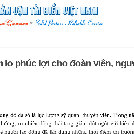
o phúc lợi cho đoàn viên, ngư
ng đó đa số là lực lượng sỹ quan, thuyền viên. Trong 
ó lường, có nhiều động thái tăng giảm đột ngột với biên 
hể người lao động đã tận dụng những thời điểm thị trườ