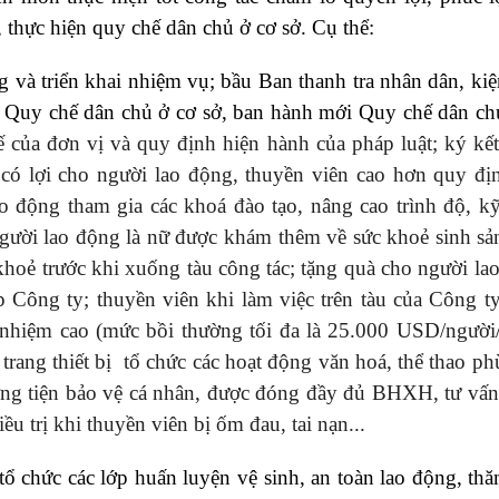
 thực hiện quy chế dân chủ ở cơ sở. Cụ thể:
g và triển khai nhiệm vụ; bầu Ban thanh tra nhân dân, kiệ
 Quy chế dân chủ ở cơ sở, ban hành mới Quy chế dân ch
tế của đơn vị và quy định hiện hành của pháp luật; ký kế
 có lợi cho người lao động, thuyền viên cao hơn quy đị
ao động tham gia các khoá đào tạo, nâng cao trình độ, k
gười lao động là nữ được khám thêm về sức khoẻ sinh sả
hoẻ trước khi xuống tàu công tác; tặng quà cho người la
ập Công ty; thuyền viên khi làm việc trên tàu của Công t
nhiệm cao (mức bồi thường tối đa là 25.000 USD/người/
 trang thiết bị tổ chức các hoạt động văn hoá, thể thao ph
ơng tiện bảo vệ cá nhân, được đóng đầy đủ BHXH, tư vấ
u trị khi thuyền viên bị ốm đau, tai nạn...
chức các lớp huấn luyện vệ sinh, an toàn lao động, thă