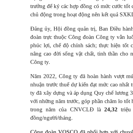
trưởng để ký các hợp đồng có mức cước tốt cho 
chủ động trong hoạt động nên kết quả SXK
Đảng ủy, Hội đồng quản trị, Ban Điều hà
đoàn trực thuộc Công đoàn Công ty vẫn luôn
phúc lợi, chế độ chính sách; thực hiện tốt
nâng cao đời sống vật chất, tinh thần cho 
Công ty.
Năm 2022, Công ty đã hoàn hành vượt mức c
nhuận trước thuế dự kiến đạt mức cao nhất 
ty đã xây dựng và áp dụng Quy chế lương 3P
với những năm trước, góp phần chăm lo tốt 
trong năm của CNVCLĐ là
24,32
triệu
đồng/người/tháng.
Công đoàn VOSCO đã phối hợp với chuyên 