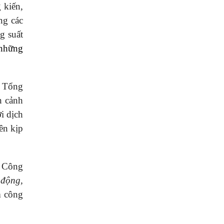
 kiến,
ng các
g suất
 những
a Tổng
n cảnh
i dịch
ên kịp
à Công
 động,
m công