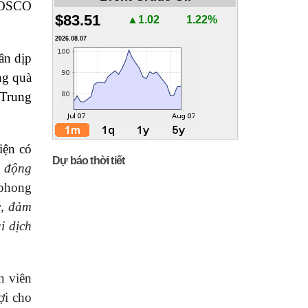
 VOSCO
$83.51
▲1.02
1.22%
2026.08.07
ân dịp
ng quà
 Trung
iện có
Dự báo thời tiết
 động
phong
c, đảm
i dịch
n viên
ợi cho