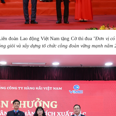
iên đoàn Lao động Việt Nam tặng Cờ thi đua
"Đơn vị có
 động giỏi và xây dựng tổ chức công đoàn vững mạnh năm