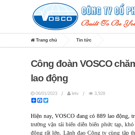
Trang chủ
Tin tức
Công đoàn VOSCO chăm l
lao động
/
/
06/01/2023
letv
3,928
Share
Facebook
Twitter
Hiện nay, VOSCO đang có 889 lao động, tro
trường vận tải biển diễn biến phức tạp, kh
động rất lớn. Lãnh đạo Công ty cùng tập t