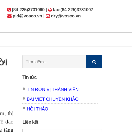
(84-225)3731090 |
fax:(84-225)3731007
pid@vosco.vn |
dry@vosco.vn
Tìm
ời
kiếm:
Tin tức
TIN ĐƠN VỊ THÀNH VIÊN
BÀI VIẾT CHUYÊN KHẢO
HỘI THẢO
năm,
thị
độ dao
Liên kết
ng tăng