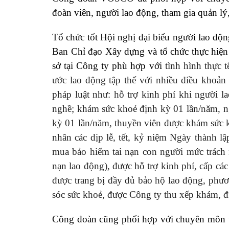
đoàn viên, người lao động, tham gia quản lý,
Tổ chức tốt Hội nghị đại biểu người lao độn
Ban Chỉ đạo Xây dựng và tổ chức thực hiện
sở tại Công ty phù hợp với
tình hình thực 
ước lao động tập thể với nhiều điều khoản
pháp luật như: hỗ trợ kinh phí khi người l
nghề; khám sức khoẻ định kỳ 01 lần/năm, n
kỳ 01 lần/năm, thuyền viên được khám sức k
nhân các dịp lễ, tết, kỷ niệm Ngày thành l
mua bảo hiểm tai nạn con người mức trách 
nạn lao động), được hỗ trợ kinh phí, cấp các
được trang bị đầy đủ bảo hộ lao động, phư
sóc sức khoẻ, được Công ty thu xếp khám, điề
Công đoàn cũng phối hợp với chuyên môn tổ 