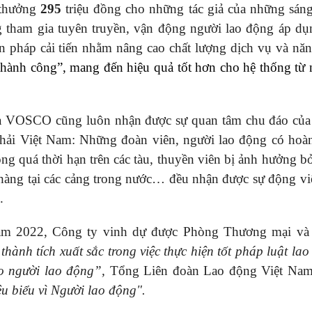
 thưởng
295
triệu đồng cho những tác giả của những sáng
g tham gia tuyên truyền, vận động người lao động áp dụ
ện pháp cải tiến nhằm nâng cao chất lượng dịch vụ và năn
 thành công”, mang đến hiệu quả tốt hơn cho hệ thống từ
của VOSCO cũng luôn nhận được sự quan tâm chu đáo củ
hải Việt Nam: Những đoàn viên, người lao động có hoà
ng quá thời hạn trên các tàu, thuyền viên bị ảnh hưởng bở
hàng tại các cảng trong nước… đều nhận được sự động vi
.
 năm 2022, Công ty vinh dự được Phòng Thương mại v
thành tích xuất sắc trong việc thực hiện tốt pháp luật lao
cho người lao động”,
Tổng Liên đoàn Lao động Việt Na
u biểu vì Người lao động".