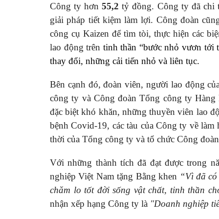
Công ty hơn
55,2
tỷ đồng. Công ty đã chi
giải pháp tiết kiệm làm lợi. Công đoàn cũn
công cụ Kaizen để tìm tòi, thực hiện các bi
lao động trên
tinh thần “bước nhỏ vươn tới
thay đổi, những cải tiến nhỏ và liên tục.
Bên cạnh đó, đoàn viên, người lao động 
công ty và Công đoàn Tổng công ty Hàng 
đặc biệt khó khăn, những thuyền viên lao độ
bệnh Covid-19, các tàu của Công ty về làm 
thời của Tổng công ty và tổ chức Công đoàn
Với những thành tích đã đạt được trong
nghiệp Việt Nam tặng Bằng khen
“Vì đã có 
chăm lo tốt đời sống vật chất, tinh thần 
nhận xếp hạng Công ty là
"Doanh nghiệp tiê