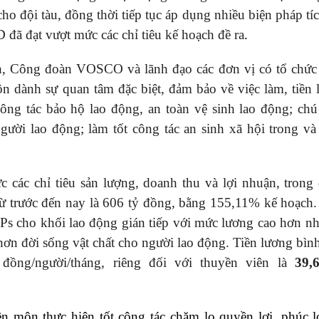
đội tàu, đồng thời tiếp tục áp dụng nhiều biện pháp tíc
D đã đạt vượt mức các chỉ tiêu kế hoạch đề ra
.
nh, Công đoàn VOSCO và lãnh đạo các đơn vị có tổ chứ
 dành sự quan tâm đặc biệt, đảm bảo về việc làm, tiền 
 công tác bảo hộ lao động, an toàn vệ sinh lao động; chú
người lao động; làm tốt công tác an sinh xã hội trong và
ác chỉ tiêu sản lượng, doanh thu và lợi nhuận, trong 
từ trước đến nay là 606 tỷ đồng, bằng 155,11% kế hoạch
s cho khối lao động gián tiếp với mức lương cao hơn nh
hơn đời sống vật chất cho người lao động. Tiền lương bìn
 đồng/người/tháng, riêng đối với thuyền viên là
39,
môn thực hiện tốt công tác chăm lo quyền lợi, phúc l