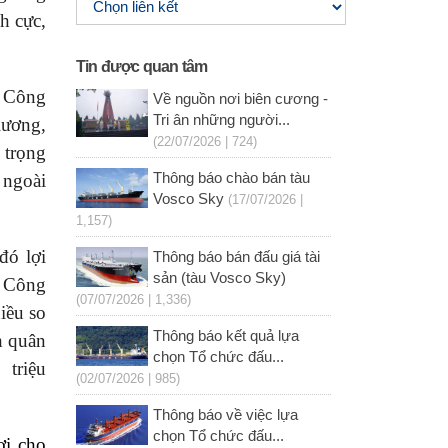
h cực,
Tin được quan tâm
c Công
Về nguồn nơi biên cương -
Tri ân những người...
lương,
(22/07/2026 | 724)
 trọng
 ngoài
Thông báo chào bán tàu
Vosco Sky
(17/07/2026 |
1,157)
đó lợi
Thông báo bán đấu giá tài
sản (tàu Vosco Sky)
. Công
(07/07/2026 | 1,336)
iều so
Thông báo kết quả lựa
h quân
chọn Tổ chức đấu...
6
triệu
(02/07/2026 | 985)
Thông báo về việc lựa
chọn Tổ chức đấu...
ợi cho