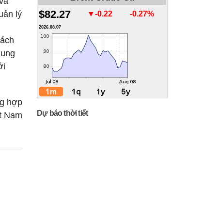
 và
$82.27
uản lý
▼-0.22
-0.27%
2026.08.07
cách
hung
ới
g hợp
Dự báo thời tiết
ệt Nam