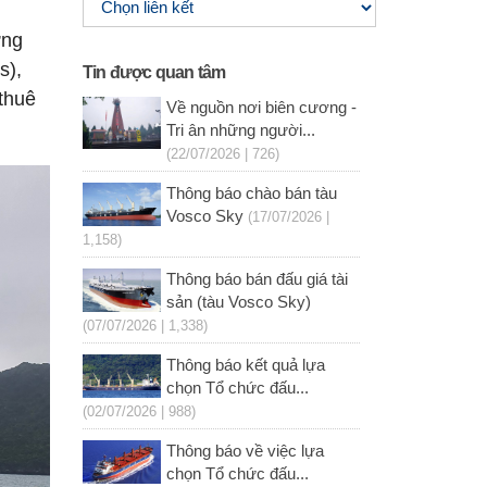
́ng
s),
Tin được quan tâm
thuê
Về nguồn nơi biên cương -
Tri ân những người...
(22/07/2026 | 726)
Thông báo chào bán tàu
Vosco Sky
(17/07/2026 |
1,158)
Thông báo bán đấu giá tài
sản (tàu Vosco Sky)
(07/07/2026 | 1,338)
Thông báo kết quả lựa
chọn Tổ chức đấu...
(02/07/2026 | 988)
Thông báo về việc lựa
chọn Tổ chức đấu...