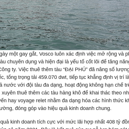
ngày một gay gắt, Vosco luôn xác định việc mở rộng và p
tàu chuyên dụng và hiện đại là yếu tố cốt lõi để tăng năn
Công ty. Việc thuê thêm tàu “ĐẠI PHÚ” đã nâng số lượng
, tổng trọng tải 459.070 dwt, tiếp tục khẳng định vị trí l
cả nước với đội tàu đa dạng, hoạt động không hạn chế tr
g xuyên thuê thêm các tàu hàng khô để khai thác theo nh
yến hay voyage relet nhằm đa dạng hóa các hình thức k
 trường, đóng góp vào hiệu quả kinh doanh chung.
quả kinh doanh tích cực với mức lãi hợp nhất 408 tỷ đồ