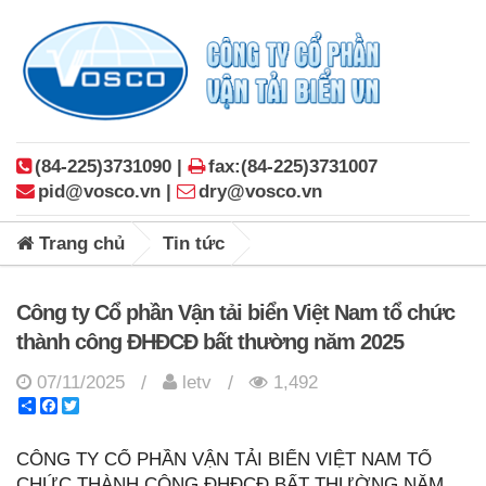
(84-225)3731090 |
fax:(84-225)3731007
pid@vosco.vn |
dry@vosco.vn
Trang chủ
Tin tức
Công ty Cổ phần Vận tải biển Việt Nam tổ chức
thành công ĐHĐCĐ bất thường năm 2025
07/11/2025
letv
1,492
/
/
Share
Facebook
Twitter
CÔNG TY CỔ PHẦN VẬN TẢI BIỂN VIỆT NAM TỔ
CHỨC THÀNH CÔNG ĐHĐCĐ BẤT THƯỜNG NĂM