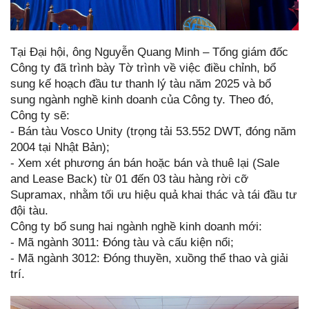
Tại Đại hội, ông Nguyễn Quang Minh – Tổng giám đốc
Công ty đã trình bày Tờ trình về việc điều chỉnh, bổ
sung kế hoạch đầu tư thanh lý tàu năm 2025 và bổ
sung ngành nghề kinh doanh của Công ty. Theo đó,
Công ty sẽ:
- Bán tàu Vosco Unity (trọng tải 53.552 DWT, đóng năm
2004 tại Nhật Bản);
- Xem xét phương án bán hoặc bán và thuê lại (Sale
and Lease Back) từ 01 đến 03 tàu hàng rời cỡ
Supramax, nhằm tối ưu hiệu quả khai thác và tái đầu tư
đội tàu.
Công ty bổ sung hai ngành nghề kinh doanh mới:
- Mã ngành 3011: Đóng tàu và cấu kiện nổi;
- Mã ngành 3012: Đóng thuyền, xuồng thể thao và giải
trí.