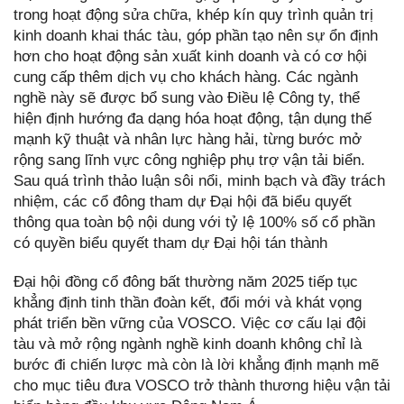
trong hoạt động sửa chữa, khép kín quy trình quản trị
kinh doanh khai thác tàu, góp phần tạo nên sự ổn định
hơn cho hoạt động sản xuất kinh doanh và có cơ hội
cung cấp thêm dịch vụ cho khách hàng. Các ngành
nghề này sẽ được bổ sung vào Điều lệ Công ty, thể
hiện định hướng đa dạng hóa hoạt động, tận dụng thế
mạnh kỹ thuật và nhân lực hàng hải, từng bước mở
rộng sang lĩnh vực công nghiệp phụ trợ vận tải biển.
Sau quá trình thảo luận sôi nổi, minh bạch và đầy trách
nhiệm, các cổ đông tham dự Đại hội đã biểu quyết
thông qua toàn bộ nội dung với tỷ lệ 100% số cổ phần
có quyền biểu quyết tham dự Đại hội tán thành
Đại hội đồng cổ đông bất thường năm 2025 tiếp tục
khẳng định tinh thần đoàn kết, đổi mới và khát vọng
phát triển bền vững của VOSCO. Việc cơ cấu lại đội
tàu và mở rộng ngành nghề kinh doanh không chỉ là
bước đi chiến lược mà còn là lời khẳng định mạnh mẽ
cho mục tiêu đưa VOSCO trở thành thương hiệu vận tải