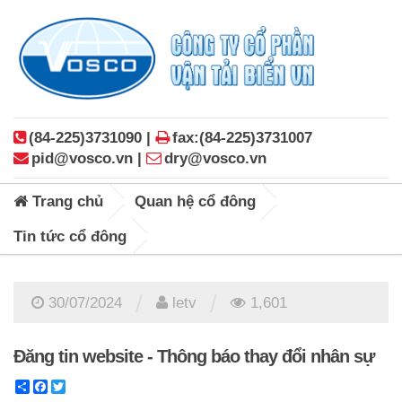
(84-225)3731090 |
fax:(84-225)3731007
pid@vosco.vn |
dry@vosco.vn
Trang chủ
Quan hệ cổ đông
Tin tức cổ đông
/
/
30/07/2024
letv
1,601
Đăng tin website - Thông báo thay đổi nhân sự
Share
Facebook
Twitter