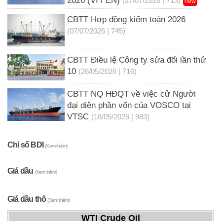
2026 (VI / EN)
(27/07/2026 | 713)
new
CBTT Hợp đồng kiểm toán 2026
(07/07/2026 | 745)
CBTT Điều lệ Công ty sửa đổi lần thứ
10
(26/05/2026 | 716)
CBTT NQ HĐQT về việc cử Người
đại diện phần vốn của VOSCO tại
VTSC
(18/05/2026 | 983)
Chỉ số BDI
(Xem thêm)
Giá dầu
(Xem thêm)
Giá dầu thô
(Xem thêm)
WTI Crude Oil