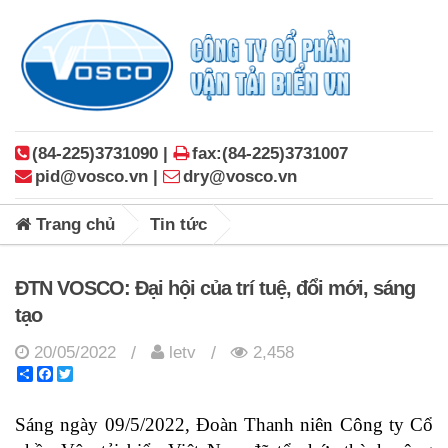
(84-225)3731090 |
fax:(84-225)3731007
pid@vosco.vn |
dry@vosco.vn
Trang chủ
Tin tức
ĐTN VOSCO: Đại hội của trí tuệ, đổi mới, sáng
tạo
20/05/2022
letv
2,458
/
/
Share
Facebook
Twitter
Sáng ngày 09/5/2022, Đoàn Thanh niên Công ty Cổ