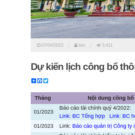
/
/
07/04/2023
letv
5,411
Dự kiến lịch công bố thô
Share
Facebook
Twitter
Tháng
Nội dung công bố
Báo cáo tài chính quý 4/2022:
01/2023
Link: BC Tổng hợp
Link: BC 
01/2023
Link:
Báo cáo quản trị Công ty