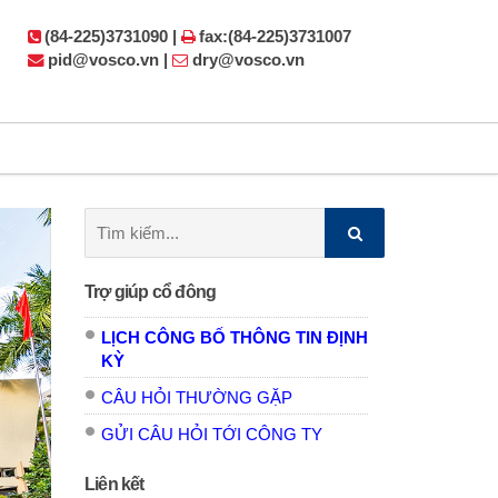
(84-225)3731090 |
fax:(84-225)3731007
pid@vosco.vn |
dry@vosco.vn
Tìm
kiếm:
Trợ giúp cổ đông
LỊCH CÔNG BỐ THÔNG TIN ĐỊNH
KỲ
CÂU HỎI THƯỜNG GẶP
GỬI CÂU HỎI TỚI CÔNG TY
Liên kết