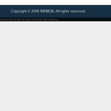
Copyright © 2008
VOSCO
. All rights reserved.
hàng khô
vận tải biển tàu dầu
vận tải biển tàu container