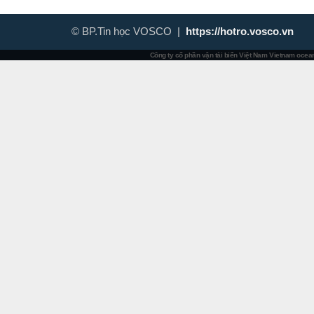
© BP.Tin học VOSCO |
https://hotro.vosco.vn
Công ty cổ phần vận tải biển Việt Nam
Vietnam ocean