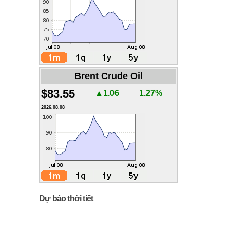
Brent Crude Oil
$83.55
▲1.06
1.27%
2026.08.08
Dự báo thời tiết