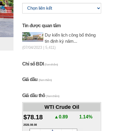
Tin được quan tâm
Dự kiến lịch công bố thông
tin định kỳ năm...
(07/04/2023 | 5,411)
Chỉ số BDI
(Xem thêm)
Giá dầu
(Xem thêm)
Giá dầu thô
(Xem thêm)
WTI Crude Oil
$78.18
▲0.89
1.14%
2026.08.08