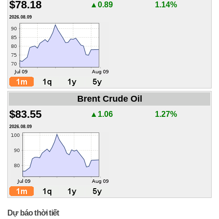
$78.18
▲0.89
1.14%
2026.08.09
Brent Crude Oil
$83.55
▲1.06
1.27%
2026.08.09
Dự báo thời tiết