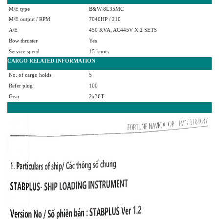
M/E type
B&W 8L35MC
M/E output / RPM
7040HP / 210
A/E
450 KVA, AC445V X 2 SETS
Bow thruster
Yes
Service speed
15 knots
CARGO RELATED INFORMATION
No. of cargo holds
5
Refer plug
100
Gear
2x36T