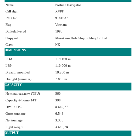
Name
Fortune Navigator
Call sign
XVPF
IMO No.
9181637
Flag
Vietnam
Built/delivered
1998
Shipyard
Murakami Hide Shipbuilding Co.Ltd
Class
NK
DIMENSIONS
LOA
119.160 m
LBP
110.000 m
Breadth moulded
18.200 m
Draught (summer)
7.835 m
CAPACITY
Nominal capacity (TEU)
560
Capacity @homo 14T
390
DWT / TPC
8.649,27
Gross tonnage
6.543
Net tonnage
3.336
Light weight
3.680,78
OUTPUT