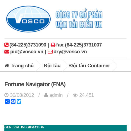
(84-225)3731090 |
fax:(84-225)3731007
pid@vosco.vn |
dry@vosco.vn
Trang chủ
Đội tàu
Đội tàu Container
Fortune Navigator (FNA)
30/08/2012
admin
24,451
/
/
Share
Facebook
Twitter
GENERAL INFORMATION