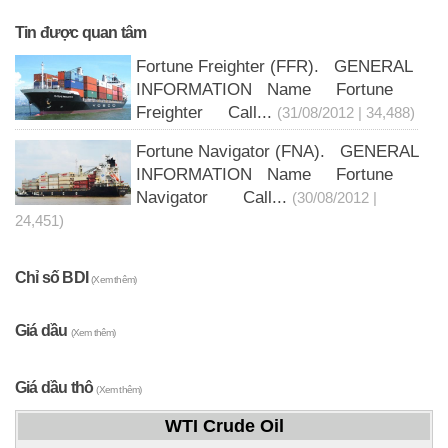
Tin được quan tâm
Fortune Freighter (FFR). GENERAL
INFORMATION Name Fortune
Freighter Call...
(31/08/2012 | 34,488)
Fortune Navigator (FNA). GENERAL
INFORMATION Name Fortune
Navigator Call...
(30/08/2012 |
24,451)
Chỉ số BDI
(Xem thêm)
Giá dầu
(Xem thêm)
Giá dầu thô
(Xem thêm)
WTI Crude Oil