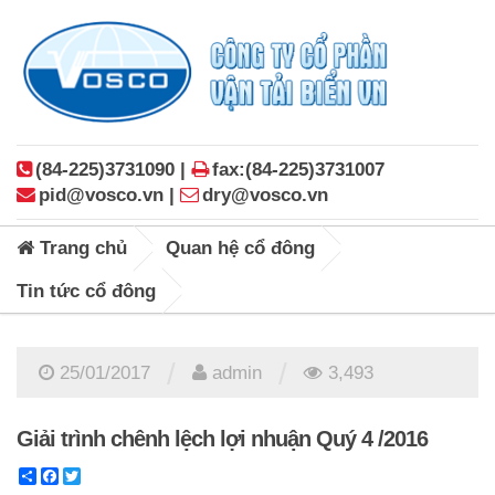
(84-225)3731090 |
fax:(84-225)3731007
pid@vosco.vn |
dry@vosco.vn
Trang chủ
Quan hệ cổ đông
Tin tức cổ đông
/
/
25/01/2017
admin
3,493
Giải trình chênh lệch lợi nhuận Quý 4 /2016
Share
Facebook
Twitter