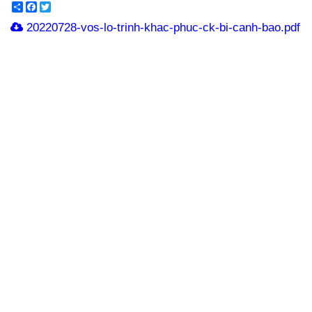
Share
Facebook
Twitter
20220728-vos-lo-trinh-khac-phuc-ck-bi-canh-bao.pdf