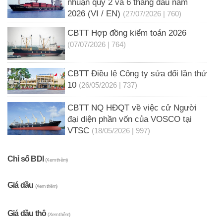
nhuận quý 2 và 6 tháng đầu năm
2026 (VI / EN)
(27/07/2026 | 760)
CBTT Hợp đồng kiểm toán 2026
(07/07/2026 | 764)
CBTT Điều lệ Công ty sửa đổi lần thứ
10
(26/05/2026 | 737)
CBTT NQ HĐQT về việc cử Người
đại diện phần vốn của VOSCO tại
VTSC
(18/05/2026 | 997)
Chỉ số BDI
(Xem thêm)
Giá dầu
(Xem thêm)
Giá dầu thô
(Xem thêm)