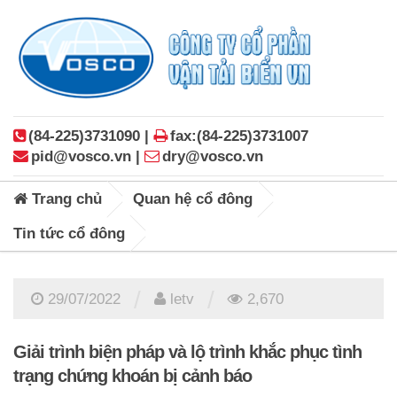
(84-225)3731090 |
fax:(84-225)3731007
pid@vosco.vn |
dry@vosco.vn
Trang chủ
Quan hệ cổ đông
Tin tức cổ đông
/
/
29/07/2022
letv
2,670
Giải trình biện pháp và lộ trình khắc phục tình
trạng chứng khoán bị cảnh báo