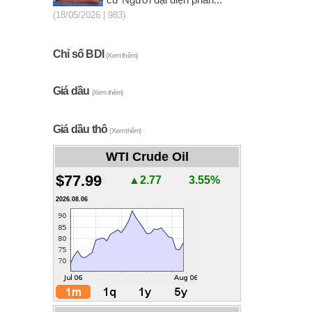
cử Người đại diện phần...
(18/05/2026 | 983)
Chỉ số BDI
(Xem thêm)
Giá dầu
(Xem thêm)
Giá dầu thô
(Xem thêm)
WTI Crude Oil
$77.99
▲2.77
3.55%
2026.08.06