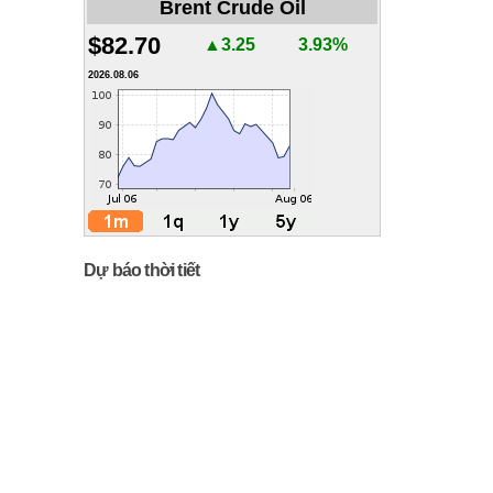
Brent Crude Oil
$82.70
▲3.25
3.93%
2026.08.06
Dự báo thời tiết