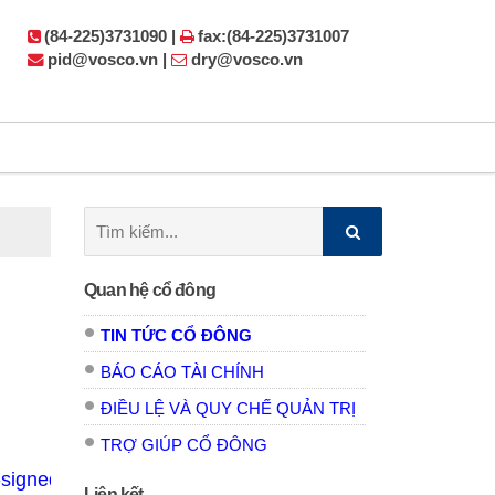
(84-225)3731090 |
fax:(84-225)3731007
pid@vosco.vn |
dry@vosco.vn
Tìm
kiếm:
Quan hệ cổ đông
TIN TỨC CỔ ĐÔNG
BÁO CÁO TÀI CHÍNH
ĐIỀU LỆ VÀ QUY CHẾ QUẢN TRỊ
TRỢ GIÚP CỔ ĐÔNG
-signed.pdf
Liên kết