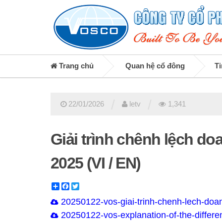
Trang chủ
Quan hệ cổ đông
Ti
/
/
22/01/2026
letv
1,341
Giải trình chênh lệch do
2025 (VI / EN)
Share
Facebook
Twitter
20250122-vos-giai-trinh-chenh-lech-doa
20250122-vos-explanation-of-the-differe