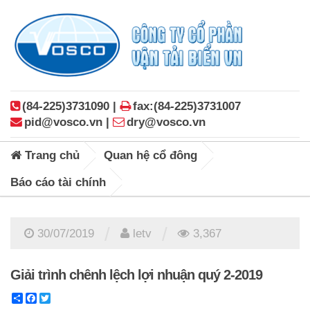
(84-225)3731090 |
fax:(84-225)3731007
pid@vosco.vn |
dry@vosco.vn
Trang chủ
Quan hệ cổ đông
Báo cáo tài chính
/
/
30/07/2019
letv
3,367
Giải trình chênh lệch lợi nhuận quý 2-2019
Share
Facebook
Twitter