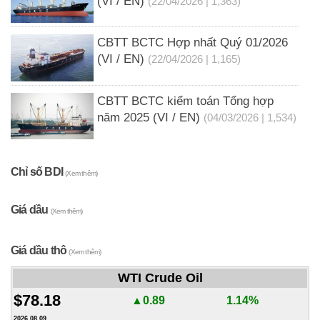
(VI / EN)
(22/04/2026 | 1,363)
CBTT BCTC Hợp nhất Quý 01/2026
(VI / EN)
(22/04/2026 | 1,165)
CBTT BCTC kiểm toán Tổng hợp
năm 2025 (VI / EN)
(04/03/2026 | 1,534)
Chỉ số BDI
(Xem thêm)
Giá dầu
(Xem thêm)
Giá dầu thô
(Xem thêm)
WTI Crude Oil
$78.18
▲0.89
1.14%
2026.08.09