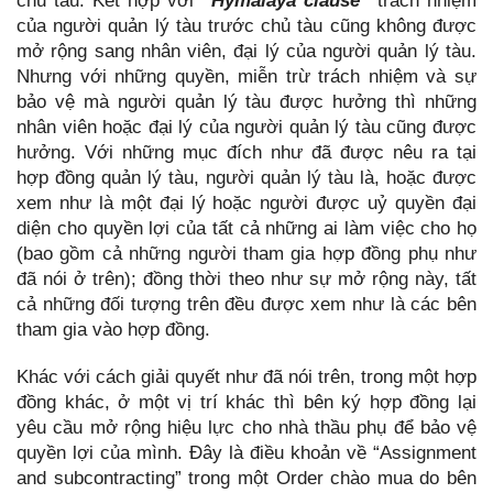
chủ tàu. Kết hợp với
“Hymalaya clause”
trách nhiệm
của người quản lý tàu trước chủ tàu cũng không được
mở rộng sang nhân viên, đại lý của người quản lý tàu.
Nhưng với những quyền, miễn trừ trách nhiệm và sự
bảo vệ mà người quản lý tàu được hưởng thì những
nhân viên hoặc đại lý của người quản lý tàu cũng được
hưởng. Với những mục đích như đã được nêu ra tại
hợp đồng quản lý tàu, người quản lý tàu là, hoặc được
xem như là một đại lý hoặc người được uỷ quyền đại
diện cho quyền lợi của tất cả những ai làm việc cho họ
(bao gồm cả những người tham gia hợp đồng phụ như
đã nói ở trên); đồng thời theo như sự mở rộng này, tất
cả những đối tượng trên đều được xem như là các bên
tham gia vào hợp đồng.
Khác với cách giải quyết như đã nói trên, trong một hợp
đồng khác, ở một vị trí khác thì bên ký hợp đồng lại
yêu cầu mở rộng hiệu lực cho nhà thầu phụ để bảo vệ
quyền lợi của mình. Đây là điều khoản về “Assignment
and subcontracting” trong một Order chào mua do bên