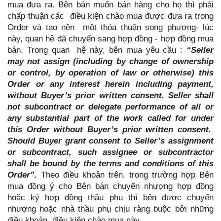
mua đưa ra. Bên bán muốn bán hàng cho họ thì phải
chấp thuận các điều kiện chào mua được đưa ra trong
Order và tạo nên một thỏa thuận song phương- lúc
này, quan hệ đã chuyển sang hợp đồng - hợp đồng mua
bán. Trong quan hệ này, bên mua yêu cầu :
“Seller
may not assign (including by change of ownership
or control, by operation of law or otherwise) this
Order or any interest herein including payment,
without Buyer’s prior written consent. Seller shall
not subcontract or delegate performance of all or
any substantial part of the work called for under
this Order without Buyer’s prior written consent.
Should Buyer grant consent to Seller’s assignment
or subcontract, such assignee or subcontractor
shall be bound by the terms and conditions of this
Order”.
Theo điều khoản trên, trong trường hợp Bên
mua đồng ý cho Bên bán chuyển nhượng hợp đồng
hoặc ký hợp đồng thầu phụ thì bên được chuyển
nhượng hoặc nhà thầu phụ chịu ràng buộc bởi những
điều khoản, điều kiện chào mua này.