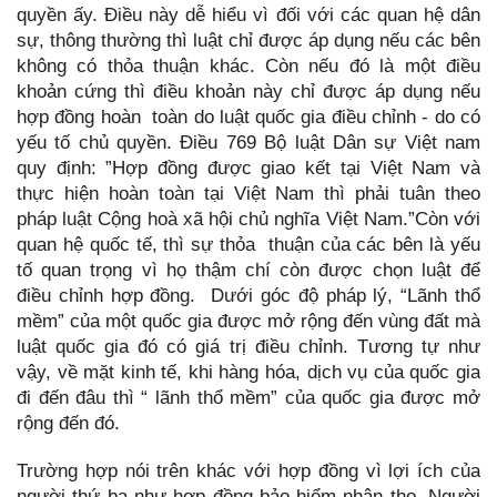
quyền ấy. Điều này dễ hiểu vì đối với các quan hệ dân
sự, thông thường thì luật chỉ được áp dụng nếu các bên
không có thỏa thuận khác. Còn nếu đó là một điều
khoản cứng thì điều khoản này chỉ được áp dụng nếu
hợp đồng hoàn toàn do luật quốc gia điều chỉnh - do có
yếu tố chủ quyền. Điều 769 Bộ luật Dân sự Việt nam
quy định: ”Hợp đồng được giao kết tại Việt Nam và
thực hiện hoàn toàn tại Việt Nam thì phải tuân theo
pháp luật Cộng hoà xã hội chủ nghĩa Việt Nam.”Còn với
quan hệ quốc tế, thì sự thỏa thuận của các bên là yếu
tố quan trọng vì họ thậm chí còn được chọn luật để
điều chỉnh hợp đồng. Dưới góc độ pháp lý, “Lãnh thổ
mềm” của một quốc gia được mở rộng đến vùng đất mà
luật quốc gia đó có giá trị điều chỉnh. Tương tự như
vậy, về mặt kinh tế, khi hàng hóa, dịch vụ của quốc gia
đi đến đâu thì “ lãnh thổ mềm” của quốc gia được mở
rộng đến đó.
Trường hợp nói trên khác với hợp đồng vì lợi ích của
người thứ ba như hợp đồng bảo hiểm nhân thọ. Người