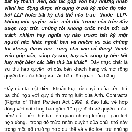
bất kỳ thành viên, đối tác góp vốn hay những nhân
viên/ lao động được sử dụng ở bất kỳ mức độ nào
bởi LLP hoặc bất kỳ chủ thể nào trực thuộc LLP-
không một quyền của một đối tượng nào trên đây
được loại trừ. Chúng tôi không chấp nhận bất cứ
trách nhiệm hay nghĩa vụ nào trước bất kỳ một
người nào khác ngoài bạn và nhiệm vụ của chúng
tôi không được mở rộng cho các cổ đông/ thành
viên góp vốn, công ty con, hay các công ty liên kết
hay một bên/ các bên thứ ba khác”
Đây thực chất là
sự thu hẹp quyền lợi của bên khách hàng và mở rộng
quyền lợi của hãng và các bên liên quan của hãng.
Đây còn là một điều khoản loại trừ quyền của bên thứ
ba phù hợp với quy định trong luật của Anh. Contracts
(Rights of Third Parties) Act 1999 là đạo luật về hợp
đồng với nội dung bao gồm 10 quy định về quyền của
bên/ các bên thứ ba liên quan nhưng không giao kết
hợp đồng, trong đó thừa nhận quyền của chủ thể này
trong một số trường hợp cụ thể và việc loại trừ những