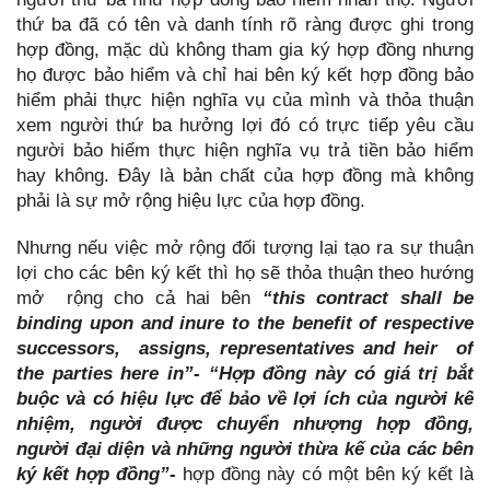
thứ ba đã có tên và danh tính rõ ràng được ghi trong
hợp đồng, mặc dù không tham gia ký hợp đồng nhưng
họ được bảo hiểm và chỉ hai bên ký kết hợp đồng bảo
hiểm phải thực hiện nghĩa vụ của mình và thỏa thuận
xem người thứ ba hưởng lợi đó có trực tiếp yêu cầu
người bảo hiểm thực hiện nghĩa vụ trả tiền bảo hiểm
hay không. Đây là bản chất của hợp đồng mà không
phải là sự mở rộng hiệu lực của hợp đồng.
Nhưng nếu việc mở rộng đối tượng lại tạo ra sự thuận
lợi cho các bên ký kết thì họ sẽ thỏa thuận theo hướng
mở rộng cho cả hai bên
“this contract shall be
binding upon and inure to the benefit of respective
successors, assigns, representatives and heir of
the parties here in”- “Hợp đồng này có giá trị bắt
buộc và có hiệu lực để bảo về lợi ích của người kế
nhiệm, người được chuyển nhượng hợp đồng,
người đại diện và những người thừa kế của các bên
ký kết hợp đồng”-
hợp đồng này có một bên ký kết là