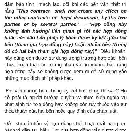
đảm bảo tính mạch lạc, đôi khi các bên vẫn nhất trí
rằng ”
This contract shall not create any effect on
the other contracts or legal documents by the two
parties or by several parties.” - “Hợp đồng này
không ảnh hưởng/ liên quan gì tới các hợp đồng
hoặc các văn bản pháp lý khác được ký kết giữa hai
bên (tham gia hợp đồng này) hoặc nhiều bên (trong
đó có hai bên tham gia hợp đồng này)”
Điều khoản
này cũng còn được sử dụng trong trường hợp các bên
chưa hoàn toàn tin tưởng nhau và họ muốn chắc rằng
hợp đồng này sẽ không được đem đi để sử dụng vào
những mục đích phi pháp khác.
Đối với những bên không ký kết hợp đồng thì sao? Họ
có phải là người hưởng quyền và thực hiện nghĩa vụ
phát sinh từ hợp đồng hay không còn tùy thuộc vào sự
thỏa thuận của hai bên hoặc quy định của pháp luật.
Đôi khi cá nhân ký hợp đồng chết hoặc mất năng lực
hành vi dân sự, hiệu lực của hợp đồng vẫn được được