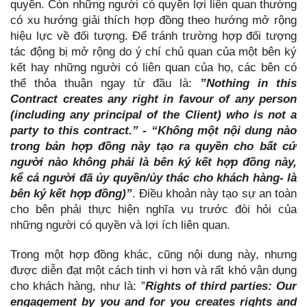
quyền. Còn những người có quyền lợi liên quan thường
có xu hướng giải thích hợp đồng theo hướng mở rộng
hiệu lực về đối tượng. Để tránh trường hợp đối tượng
tác động bị mở rộng do ý chí chủ quan của một bên ký
kết hay những người có liên quan của họ, các bên có
thể thỏa thuận ngay từ đầu là:
”Nothing in this
Contract creates any right in favour of any person
(including any principal of the Client) who is not a
party to this contract.” - “Không một nội dung nào
trong bản hợp đồng này tạo ra quyền cho bất cứ
người nào không phải là bên ký kết hợp đồng này,
kể cả người đã ủy quyền/ủy thác cho khách hàng- là
bên ký kết hợp đồng)
”
. Điều khoản này tạo sự an toàn
cho bên phải thực hiện nghĩa vụ trước đòi hỏi của
những người có quyền và lợi ích liên quan.
Trong một hợp đồng khác, cũng nội dung này, nhưng
được diễn đạt một cách tinh vi hơn và rất khó vận dụng
cho khách hàng, như là: ”
Rights of third parties:
Our
engagement by you and for you creates rights and