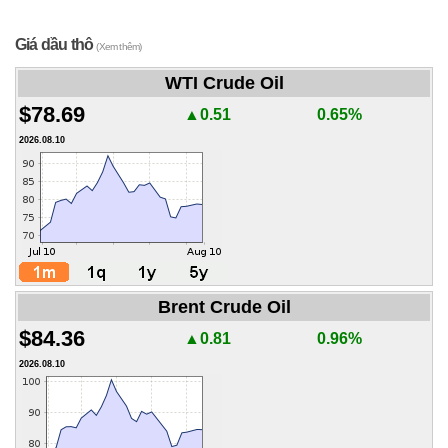
Giá dầu thô
(Xem thêm)
WTI Crude Oil
$78.69
▲0.51
0.65%
2026.08.10
Brent Crude Oil
$84.36
▲0.81
0.96%
2026.08.10