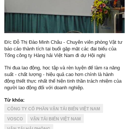
Đ/c Đỗ Thị Đào Minh Châu - Chuyên viên phòng Vật tư
báo cáo thành tích tại buổi gặp mặt các đại biểu của
Tổng công ty Hàng hải Việt Nam đi dự Hội nghị
Thi đua lao động, học tập và rèn luyện để làm ra năng
suất - chất lượng - hiệu quả cao hơn chính là hành
động thiết thực nhất thể hiện tinh thần trách nhiệm của
người lao động đối với doanh nghiệp.
Từ khóa:
CÔNG TY CỔ PHẦN VẬN TẢI BIỂN VIỆT NAM
VOSCO
VẬN TẢI BIỂN VIỆT NAM
VẬN TẢI HẢI PHÒNG