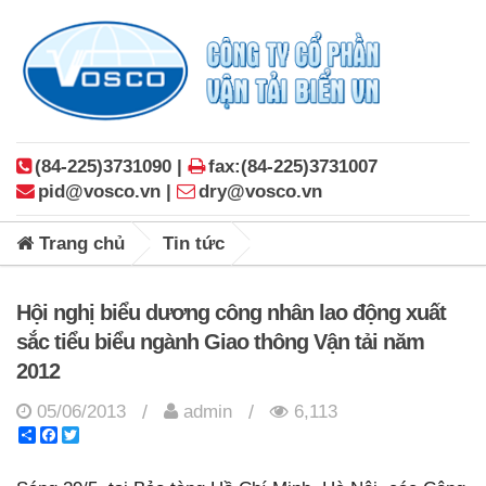
(84-225)3731090 |
fax:(84-225)3731007
pid@vosco.vn |
dry@vosco.vn
Trang chủ
Tin tức
Hội nghị biểu dương công nhân lao động xuất
sắc tiểu biểu ngành Giao thông Vận tải năm
2012
05/06/2013
admin
6,113
/
/
Share
Facebook
Twitter