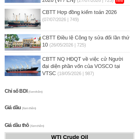
2026 (VI / EN)
(27/07/2026 | 725)
new
CBTT Hợp đồng kiểm toán 2026
(07/07/2026 | 749)
CBTT Điều lệ Công ty sửa đổi lần thứ
10
(26/05/2026 | 725)
CBTT NQ HĐQT về việc cử Người
đại diện phần vốn của VOSCO tại
VTSC
(18/05/2026 | 987)
Chỉ số BDI
(Xem thêm)
Giá dầu
(Xem thêm)
Giá dầu thô
(Xem thêm)
WTI Crude Oil