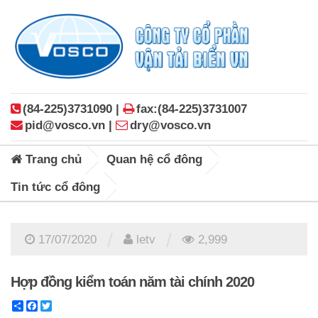
(84-225)3731090 |
fax:(84-225)3731007
pid@vosco.vn |
dry@vosco.vn
Trang chủ
Quan hệ cổ đông
Tin tức cổ đông
/
/
17/07/2020
letv
2,999
Hợp đồng kiểm toán năm tài chính 2020
Share
Facebook
Twitter