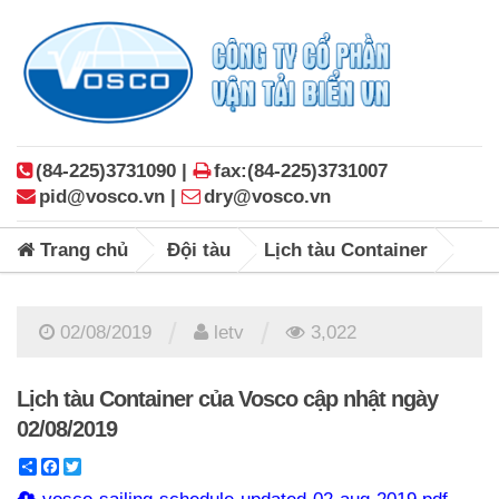
(84-225)3731090 |
fax:(84-225)3731007
pid@vosco.vn |
dry@vosco.vn
Trang chủ
Đội tàu
Lịch tàu Container
/
/
02/08/2019
letv
3,022
Lịch tàu Container của Vosco cập nhật ngày
02/08/2019
Share
Facebook
Twitter