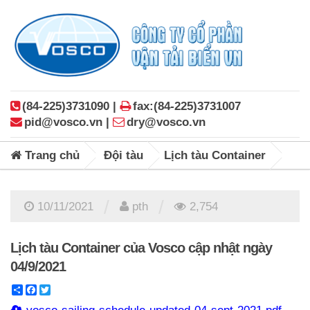
(84-225)3731090 |
fax:(84-225)3731007
pid@vosco.vn |
dry@vosco.vn
Trang chủ
Đội tàu
Lịch tàu Container
/
/
10/11/2021
pth
2,754
Lịch tàu Container của Vosco cập nhật ngày
04/9/2021
Share
Facebook
Twitter