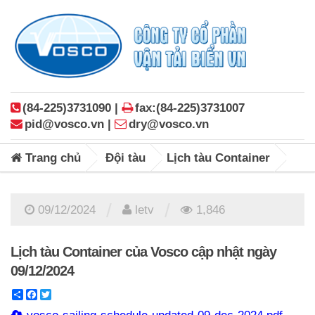
(84-225)3731090 |
fax:(84-225)3731007
pid@vosco.vn |
dry@vosco.vn
Trang chủ
Đội tàu
Lịch tàu Container
/
/
09/12/2024
letv
1,846
Lịch tàu Container của Vosco cập nhật ngày
09/12/2024
Share
Facebook
Twitter