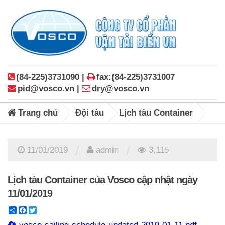
(84-225)3731090 |
fax:(84-225)3731007
pid@vosco.vn |
dry@vosco.vn
Trang chủ
Đội tàu
Lịch tàu Container
/
/
11/01/2019
admin
3,115
Lịch tàu Container của Vosco cập nhật ngày
11/01/2019
Share
Facebook
Twitter