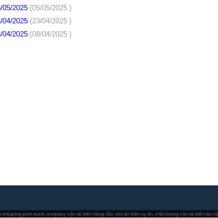
5/05/2025
(05/05/2025 )
3/04/2025
(23/04/2025 )
8/04/2025
(08/04/2025 )
 shipping joint stock company
vận tải biển hàng đầu
vận tải biển uy tín, chất lượng
vận tải biển tàu 