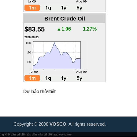
Brent Crude Oil
$83.55
▲1.06
1.27%
2026.08.09
Dự báo thời tiết
Copyright © 2008
VOSCO
. All rights reserved.
hàng khô
vận tải biển tàu dầu
vận tải biển tàu container