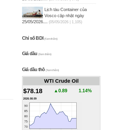
Lịch tàu Container của
Vosco cập nhật ngày
25/05/2026....
(05/05/2026 | 1,105)
Chỉ số BDI
(Xem thêm)
Giá dầu
(Xem thêm)
Giá dầu thô
(Xem thêm)
WTI Crude Oil
$78.18
▲0.89
1.14%
2026.08.09