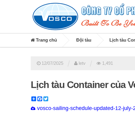
Trang chủ
Đội tàu
Lịch tàu Co
/
/
12/07/2025
letv
1,491
Lịch tàu Container của 
Share
Facebook
Twitter
vosco-sailing-schedule-updated-12-july-