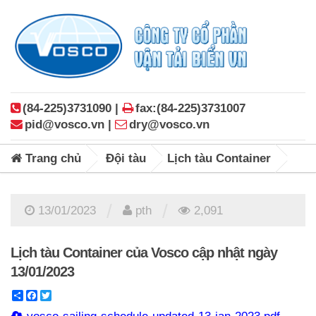
(84-225)3731090 |
fax:(84-225)3731007
pid@vosco.vn |
dry@vosco.vn
Trang chủ
Đội tàu
Lịch tàu Container
/
/
13/01/2023
pth
2,091
Lịch tàu Container của Vosco cập nhật ngày
13/01/2023
Share
Facebook
Twitter