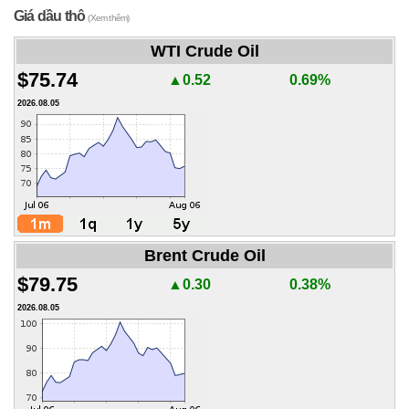
Giá dầu thô
(Xem thêm)
WTI Crude Oil
$75.74
▲0.52
0.69%
2026.08.05
Brent Crude Oil
$79.75
▲0.30
0.38%
2026.08.05