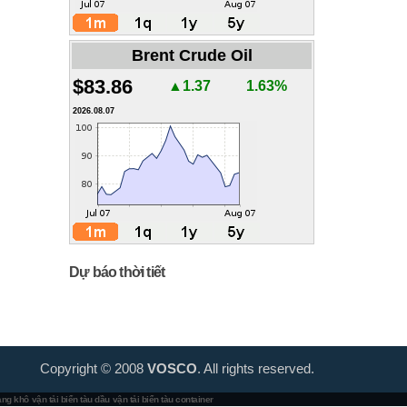
Brent Crude Oil
$83.86
▲1.37
1.63%
2026.08.07
Dự báo thời tiết
Copyright © 2008
VOSCO
. All rights reserved.
hàng khô
vận tải biển tàu dầu
vận tải biển tàu container