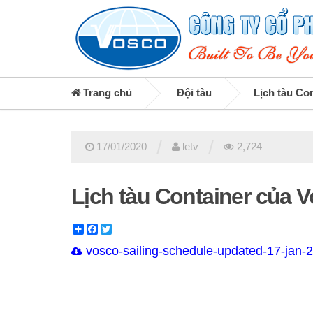
Trang chủ
Đội tàu
Lịch tàu Co
/
/
17/01/2020
letv
2,724
Lịch tàu Container của 
Share
Facebook
Twitter
vosco-sailing-schedule-updated-17-jan-