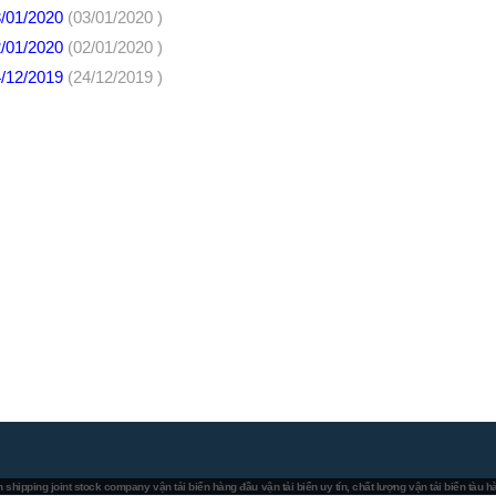
3/01/2020
(03/01/2020 )
2/01/2020
(02/01/2020 )
4/12/2019
(24/12/2019 )
 shipping joint stock company
vận tải biển hàng đầu
vận tải biển uy tín, chất lượng
vận tải biển tàu 