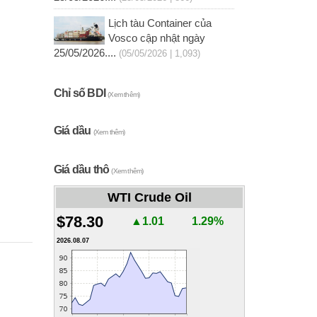
Lịch tàu Container của
Vosco cập nhật ngày
25/05/2026....
(05/05/2026 | 1,093)
Chỉ số BDI
(Xem thêm)
Giá dầu
(Xem thêm)
Giá dầu thô
(Xem thêm)
WTI Crude Oil
$78.30
▲1.01
1.29%
2026.08.07