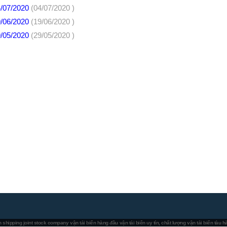
4/07/2020
(04/07/2020 )
9/06/2020
(19/06/2020 )
9/05/2020
(29/05/2020 )
 shipping joint stock company
vận tải biển hàng đầu
vận tải biển uy tín, chất lượng
vận tải biển tàu 