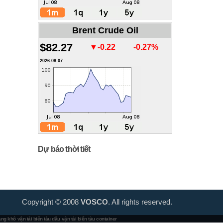
Brent Crude Oil
$82.27
▼-0.22
-0.27%
2026.08.07
Dự báo thời tiết
Copyright © 2008
VOSCO
. All rights reserved.
hàng khô
vận tải biển tàu dầu
vận tải biển tàu container