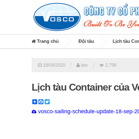
Trang chủ
Đội tàu
Lịch tàu Co
/
/
18/09/2020
letv
2,798
Lịch tàu Container của 
Share
Facebook
Twitter
vosco-sailing-schedule-update-18-sep-2