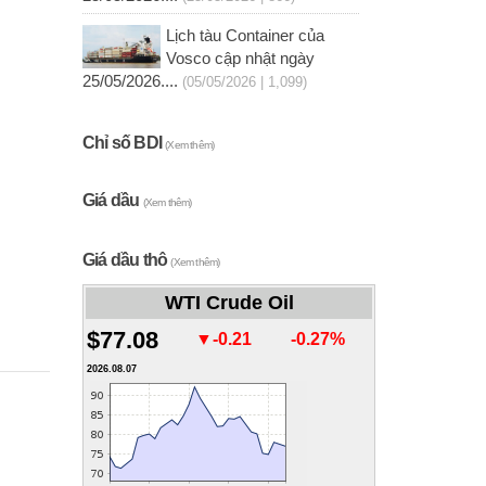
Lịch tàu Container của
Vosco cập nhật ngày
25/05/2026....
(05/05/2026 | 1,099)
Chỉ số BDI
(Xem thêm)
Giá dầu
(Xem thêm)
Giá dầu thô
(Xem thêm)
WTI Crude Oil
$77.08
▼-0.21
-0.27%
2026.08.07