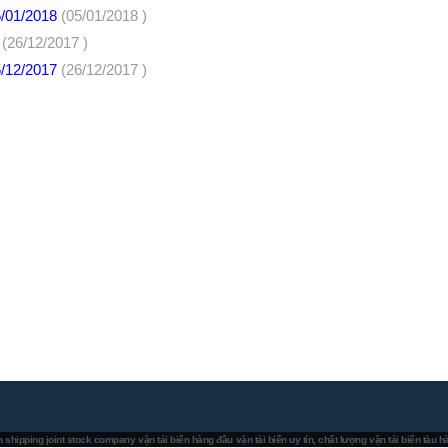
5/01/2018
(05/01/2018 )
7
(26/12/2017 )
5/12/2017
(26/12/2017 )
 shipping joint stock company
vận tải biển hàng đầu
vận tải biển uy tín, chất lượng
vận tải biển tàu 