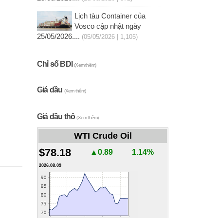
Lịch tàu Container của
Vosco cập nhật ngày
25/05/2026....
(05/05/2026 | 1,105)
Chỉ số BDI
(Xem thêm)
Giá dầu
(Xem thêm)
Giá dầu thô
(Xem thêm)
WTI Crude Oil
$78.18
▲0.89
1.14%
2026.08.09