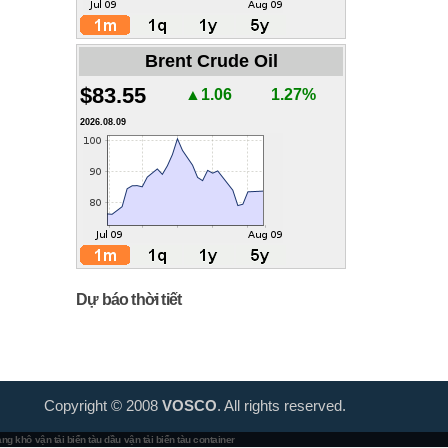
Brent Crude Oil
$83.55
▲1.06
1.27%
2026.08.09
Dự báo thời tiết
Copyright © 2008
VOSCO
. All rights reserved.
hàng khô
vận tải biển tàu dầu
vận tải biển tàu container