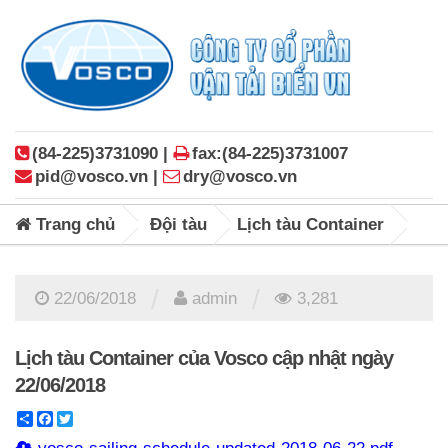
(84-225)3731090 |
fax:(84-225)3731007
pid@vosco.vn |
dry@vosco.vn
Trang chủ
Đội tàu
Lịch tàu Container
/
/
22/06/2018
admin
3,281
Lịch tàu Container của Vosco cập nhật ngày
22/06/2018
Share
Facebook
Twitter