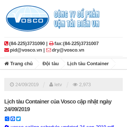
(84-225)3731090 |
fax:(84-225)3731007
pid@vosco.vn |
dry@vosco.vn
Trang chủ
Đội tàu
Lịch tàu Container
/
/
24/09/2019
letv
2,973
Lịch tàu Container của Vosco cập nhật ngày
24/09/2019
Share
Facebook
Twitter